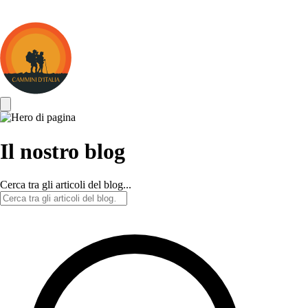
Cammini
d&#039;Italia
Il nostro blog
Cerca tra gli articoli del blog...