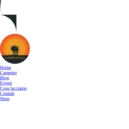
Cammini
d&#039;Italia
Home
Cammini
Blog
Eventi
Cosa facciamo
Contatti
Shop