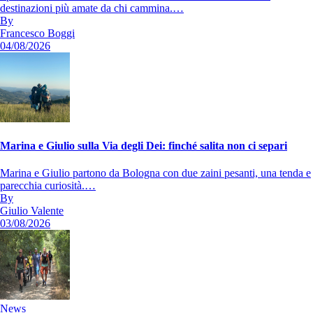
destinazioni più amate da chi cammina.…
By
Francesco Boggi
04/08/2026
Marina e Giulio sulla Via degli Dei: finché salita non ci separi
Marina e Giulio partono da Bologna con due zaini pesanti, una tenda e
parecchia curiosità.…
By
Giulio Valente
03/08/2026
News