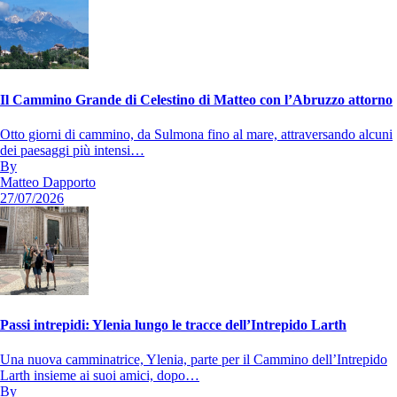
Il Cammino Grande di Celestino di Matteo con l’Abruzzo attorno
Otto giorni di cammino, da Sulmona fino al mare, attraversando alcuni
dei paesaggi più intensi…
By
Matteo Dapporto
27/07/2026
Passi intrepidi: Ylenia lungo le tracce dell’Intrepido Larth
Una nuova camminatrice, Ylenia, parte per il Cammino dell’Intrepido
Larth insieme ai suoi amici, dopo…
By