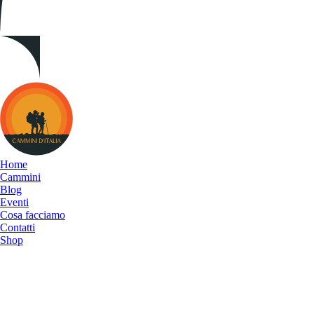
Cammini
d&#039;Italia
Home
Cammini
Blog
Eventi
Cosa facciamo
Contatti
Shop