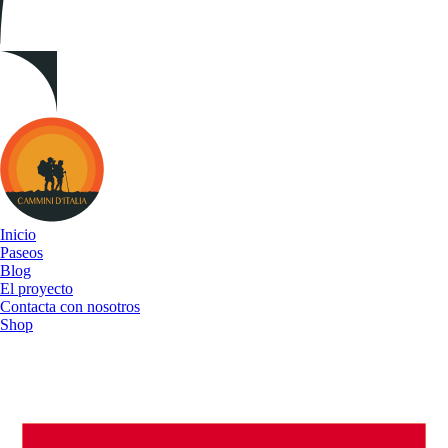
Cammini
d&#039;Italia
Inicio
Paseos
Blog
El proyecto
Contacta con nosotros
Shop