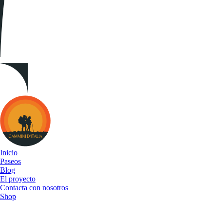
Cammini
d&#039;Italia
Inicio
Paseos
Blog
El proyecto
Contacta con nosotros
Shop