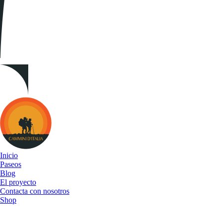
Cammini
d&#039;Italia
Inicio
Paseos
Blog
El proyecto
Contacta con nosotros
Shop