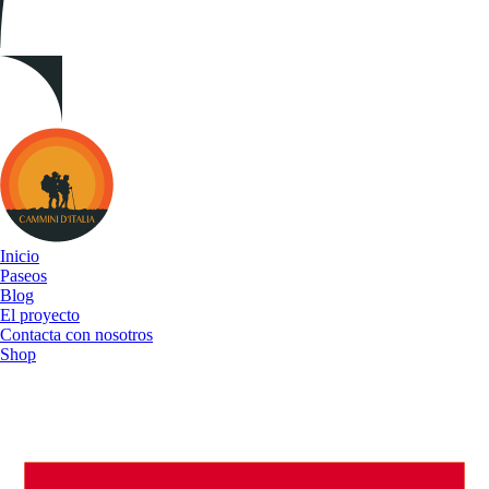
Cammini
d&#039;Italia
Inicio
Paseos
Blog
El proyecto
Contacta con nosotros
Shop