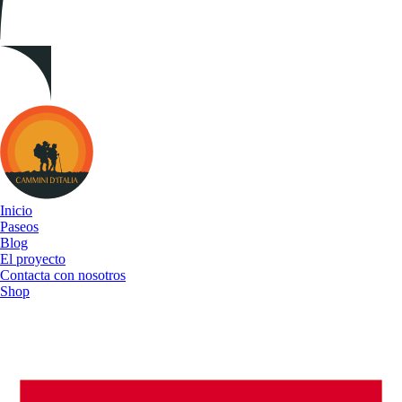
Cammini
d&#039;Italia
Inicio
Paseos
Blog
El proyecto
Contacta con nosotros
Shop