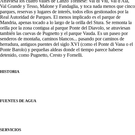
Atraviesa los cuatro valles de Lanzo Torinese: Val di Viù, Val d'Ala,
Val Grande y Tesso, Malone y Fandaglia, y toca nada menos que cinco
parques, reservas y lugares de interés, todos ellos gestionados por la
Real Autoridad de Parques. El menos implicado es el parque de
Mandria, apenas tocado a lo largo de la orilla del Stura. Se remonta la
orilla por la zona contigua al parque Ponte del Diavolo, se atraviesan
también las cuevas de Pugnetto y el parque Vauda. Es un paseo por
senderos de montaña, caminos blancos... pasando por caminos de
herradura, antiguos puentes del siglo XVI (como el Ponte di Vana o el
Ponte Barolo) y pequeñas aldeas donde el tiempo parece haberse
detenido, como Pugnetto, Cresto y Fornelli.
HISTORIA
FUENTES DE AGUA
SERVICIOS