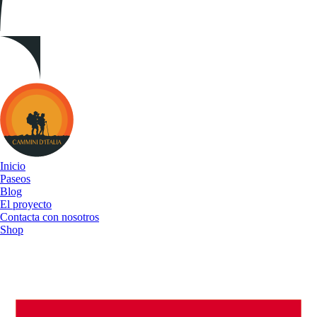
Cammini
d&#039;Italia
Inicio
Paseos
Blog
El proyecto
Contacta con nosotros
Shop