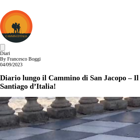
Cammini
d&#039;Italia
Diari
By
Francesco Boggi
04/09/2023
Diario lungo il Cammino di San Jacopo – Il
Santiago d’Italia!