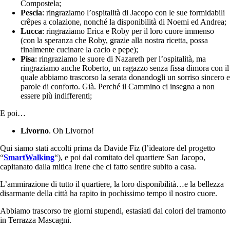
Compostela;
Pescia
: ringraziamo l’ospitalità di Jacopo con le sue formidabili
crêpes a colazione, nonché la disponibilità di Noemi ed Andrea;
Lucca
: ringraziamo Erica e Roby per il loro cuore immenso
(con la speranza che Roby, grazie alla nostra ricetta, possa
finalmente cucinare la cacio e pepe);
Pisa
: ringraziamo le suore di Nazareth per l’ospitalità, ma
ringraziamo anche Roberto, un ragazzo senza fissa dimora con il
quale abbiamo trascorso la serata donandogli un sorriso sincero e
parole di conforto. Già. Perché il Cammino ci insegna a non
essere più indifferenti;
E poi…
Livorno
. Oh Livorno!
Qui siamo stati accolti prima da Davide Fiz (l’ideatore del progetto
“
SmartWalking
“), e poi dal comitato del quartiere San Jacopo,
capitanato dalla mitica Irene che ci fatto sentire subito a casa.
L’ammirazione di tutto il quartiere, la loro disponibilità…e la bellezza
disarmante della città ha rapito in pochissimo tempo il nostro cuore.
Abbiamo trascorso tre giorni stupendi, estasiati dai colori del tramonto
in Terrazza Mascagni.