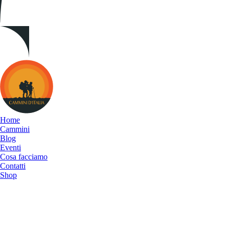
Cammini
d&#039;Italia
Home
Cammini
Blog
Eventi
Cosa facciamo
Contatti
Shop