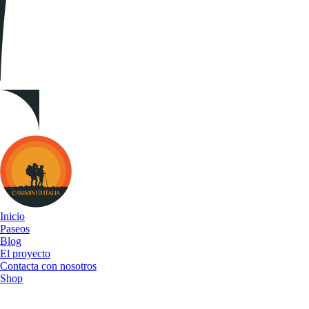
Cammini
d&#039;Italia
Inicio
Paseos
Blog
El proyecto
Contacta con nosotros
Shop