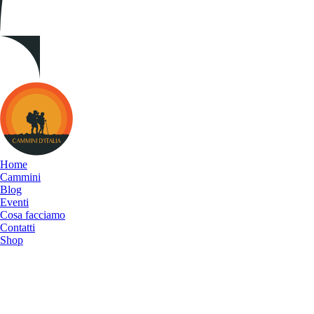
Cammini
d&#039;Italia
Home
Cammini
Blog
Eventi
Cosa facciamo
Contatti
Shop