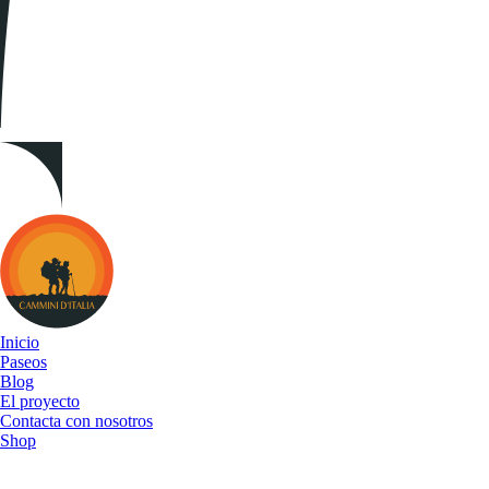
Cammini
d&#039;Italia
Inicio
Paseos
Blog
El proyecto
Contacta con nosotros
Shop