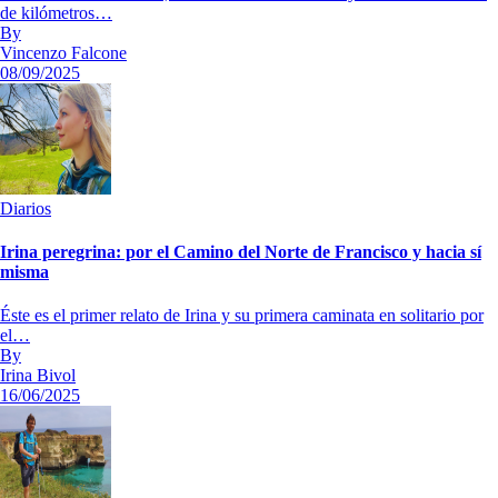
de kilómetros…
By
Vincenzo Falcone
08/09/2025
Diarios
Irina peregrina: por el Camino del Norte de Francisco y hacia sí
misma
Éste es el primer relato de Irina y su primera caminata en solitario por
el…
By
Irina Bivol
16/06/2025