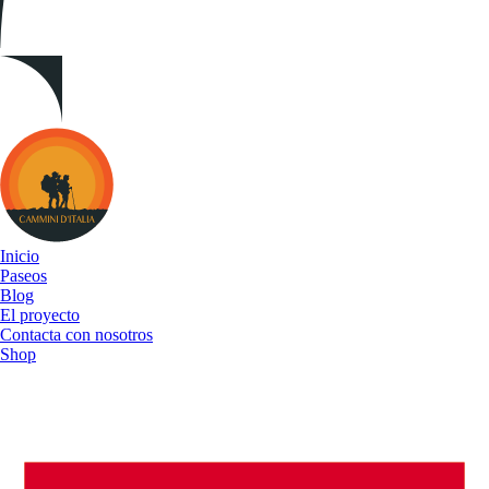
Cammini
d&#039;Italia
Inicio
Paseos
Blog
El proyecto
Contacta con nosotros
Shop