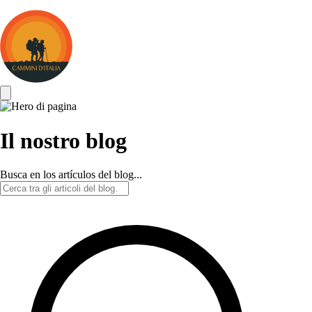
Cammini
d&#039;Italia
Il nostro blog
Busca en los artículos del blog...