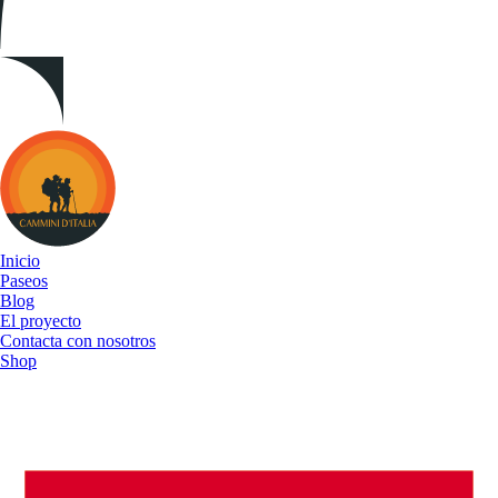
Cammini
d&#039;Italia
Inicio
Paseos
Blog
El proyecto
Contacta con nosotros
Shop