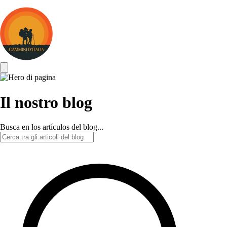
Cammini
d&#039;Italia
Il nostro blog
Busca en los artículos del blog...