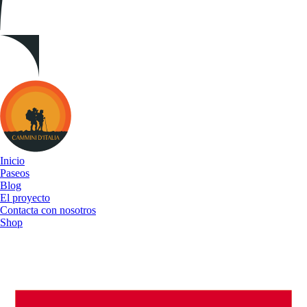
Cammini
d&#039;Italia
Inicio
Paseos
Blog
El proyecto
Contacta con nosotros
Shop