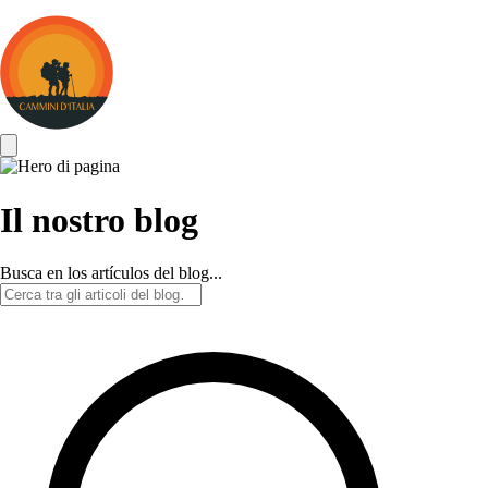
Cammini
d&#039;Italia
Il nostro blog
Busca en los artículos del blog...