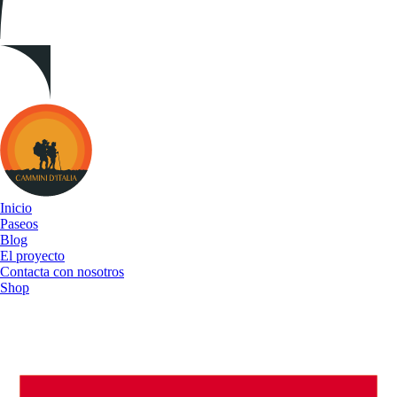
Cammini
d&#039;Italia
Inicio
Paseos
Blog
El proyecto
Contacta con nosotros
Shop