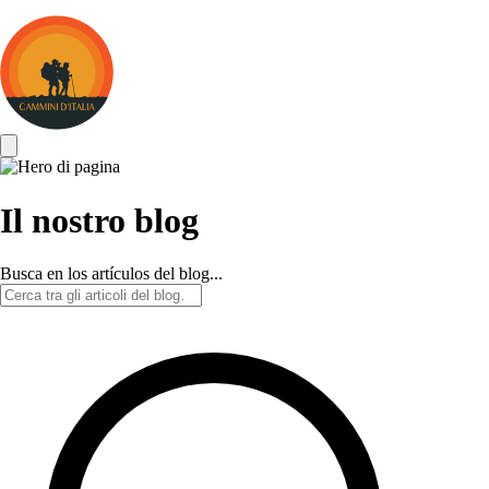
Cammini
d&#039;Italia
Il nostro blog
Busca en los artículos del blog...