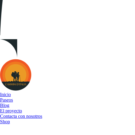
Cammini
d&#039;Italia
Inicio
Paseos
Blog
El proyecto
Contacta con nosotros
Shop