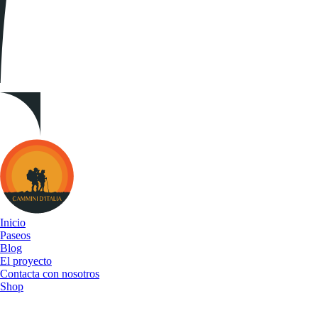
Cammini
d&#039;Italia
Inicio
Paseos
Blog
El proyecto
Contacta con nosotros
Shop