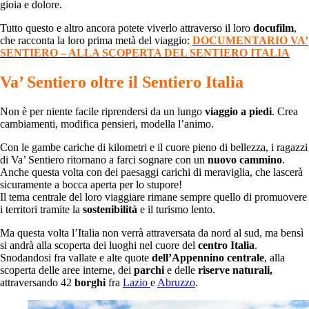
gioia e dolore.
Tutto questo e altro ancora potete viverlo attraverso il loro
docufilm
,
che racconta la loro prima metà del viaggio:
DOCUMENTARIO VA’
SENTIERO – ALLA SCOPERTA DEL SENTIERO ITALIA
Va’ Sentiero oltre il Sentiero Italia
Non è per niente facile riprendersi da un lungo
viaggio a piedi
. Crea
cambiamenti, modifica pensieri, modella l’animo.
Con le gambe cariche di kilometri e il cuore pieno di bellezza, i ragazzi
di Va’ Sentiero ritornano a farci sognare con un
nuovo cammino
.
Anche questa volta con dei paesaggi carichi di meraviglia, che lascerà
sicuramente a bocca aperta per lo stupore!
Il tema centrale del loro viaggiare rimane sempre quello di promuovere
i territori tramite la
sostenibilità
e il turismo lento.
Ma questa volta l’Italia non verrà attraversata da nord al sud, ma bensì
si andrà alla scoperta dei luoghi nel cuore del
centro Italia
.
Snodandosi fra vallate e alte quote
dell’Appennino centrale
, alla
scoperta delle aree interne, dei
parchi
e delle
riserve
naturali,
attraversando 42
borghi
fra
Lazio
e
Abruzzo
.