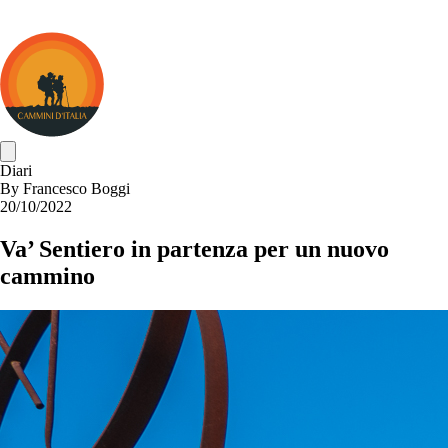
Cammini
d&#039;Italia
Diari
By
Francesco Boggi
20/10/2022
Va’ Sentiero in partenza per un nuovo
cammino