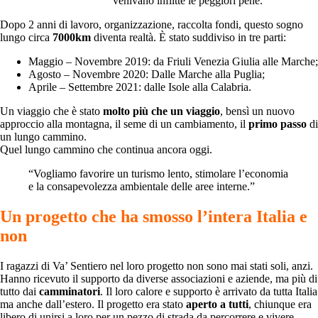
venivano inflitte le peggiori pene.
Dopo 2 anni di lavoro, organizzazione, raccolta fondi, questo sogno
lungo circa
7000km
diventa realtà. È stato suddiviso in tre parti:
Maggio – Novembre 2019: da Friuli Venezia Giulia alle Marche;
Agosto – Novembre 2020: Dalle Marche alla Puglia;
Aprile – Settembre 2021: dalle Isole alla Calabria.
Un viaggio che è stato
molto più che un viaggio
, bensì un nuovo
approccio alla montagna, il seme di un cambiamento, il
primo passo
di
un lungo cammino.
Quel lungo cammino che continua ancora oggi.
“Vogliamo favorire un turismo lento, stimolare l’economia
e la consapevolezza ambientale delle aree interne.”
Un progetto che ha smosso l’intera Italia e
non
I ragazzi di Va’ Sentiero nel loro progetto non sono mai stati soli, anzi.
Hanno ricevuto il supporto da diverse associazioni e aziende, ma più di
tutto dai
camminatori
. Il loro calore e supporto è arrivato da tutta Italia
ma anche dall’estero. Il progetto era stato
aperto a tutti
, chiunque era
libero di unirsi a loro per un pezzo di strada da percorrere e vivere