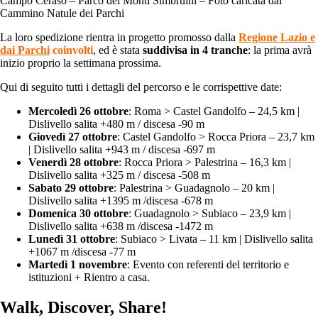
Campo Ceraso – Parco dei Monti Simbruini – Foto caricata dal
Cammino Natule dei Parchi
La loro spedizione rientra in progetto promosso dalla
Regione Lazio e
dai Parchi
coinvolti
, ed è stata
suddivisa in 4 tranche
: la prima avrà
inizio proprio la settimana prossima.
Qui di seguito tutti i dettagli del percorso e le corrispettive date:
Mercoledì 26 ottobre
: Roma > Castel Gandolfo – 24,5 km |
Dislivello salita +480 m / discesa -90 m
Giovedì 27 ottobre
: Castel Gandolfo > Rocca Priora – 23,7 km
| Dislivello salita +943 m / discesa -697 m
Venerdì 28 ottobre
: Rocca Priora > Palestrina – 16,3 km |
Dislivello salita +325 m / discesa -508 m
Sabato 29 ottobre
: Palestrina > Guadagnolo – 20 km |
Dislivello salita +1395 m /discesa -678 m
Domenica 30 ottobre
: Guadagnolo > Subiaco – 23,9 km |
Dislivello salita +638 m /discesa -1472 m
Lunedì 31 ottobre
: Subiaco > Livata – 11 km | Dislivello salita
+1067 m /discesa -77 m
Martedì 1 novembre
: Evento con referenti del territorio e
istituzioni + Rientro a casa.
Walk, Discover, Share!