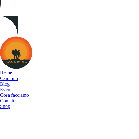
Cammini
d&#039;Italia
Home
Cammini
Blog
Eventi
Cosa facciamo
Contatti
Shop