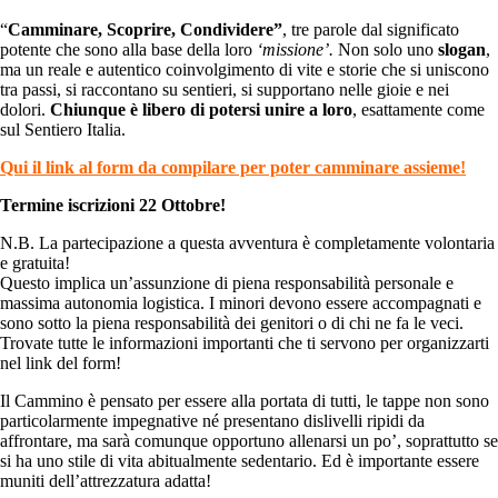
“
Camminare, Scoprire, Condividere”
, tre parole dal significato
potente che sono alla base della loro
‘missione’.
Non solo uno
slogan
,
ma un reale e autentico coinvolgimento di vite e storie che si uniscono
tra passi, si raccontano su sentieri, si supportano nelle gioie e nei
dolori.
Chiunque è libero di potersi unire a loro
, esattamente come
sul Sentiero Italia.
Qui il link al form da compilare per poter camminare assieme!
Termine iscrizioni 22 Ottobre!
N.B. La partecipazione a questa avventura è completamente volontaria
e gratuita!
Questo implica un’assunzione di piena responsabilità personale e
massima autonomia logistica. I minori devono essere accompagnati e
sono sotto la piena responsabilità dei genitori o di chi ne fa le veci.
Trovate tutte le informazioni importanti che ti servono per organizzarti
nel link del form!
Il Cammino è pensato per essere alla portata di tutti, le tappe non sono
particolarmente impegnative né presentano dislivelli ripidi da
affrontare, ma sarà comunque opportuno allenarsi un po’, soprattutto se
si ha uno stile di vita abitualmente sedentario. Ed è importante essere
muniti dell’attrezzatura adatta!