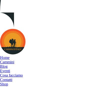
Cammini
d&#039;Italia
Home
Cammini
Blog
Eventi
Cosa facciamo
Contatti
Shop