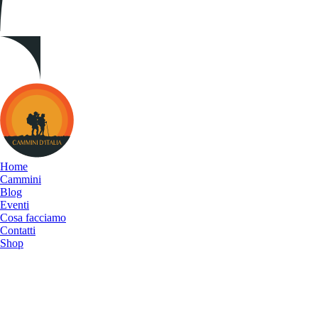
Cammini
d&#039;Italia
Home
Cammini
Blog
Eventi
Cosa facciamo
Contatti
Shop