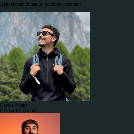
Appassionati di natura, trekking e cammini
Davide Nanna
CEO & Co-Founder