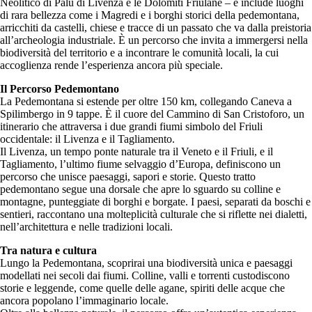
Neolitico di Palù di Livenza e le Dolomiti Friulane – e include luoghi
di rara bellezza come i Magredi e i borghi storici della pedemontana,
arricchiti da castelli, chiese e tracce di un passato che va dalla preistoria
all’archeologia industriale. È un percorso che invita a immergersi nella
biodiversità del territorio e a incontrare le comunità locali, la cui
accoglienza rende l’esperienza ancora più speciale.
Il Percorso Pedemontano
La Pedemontana si estende per oltre 150 km, collegando Caneva a
Spilimbergo in 9 tappe. È il cuore del Cammino di San Cristoforo, un
itinerario che attraversa i due grandi fiumi simbolo del Friuli
occidentale: il Livenza e il Tagliamento.
Il Livenza, un tempo ponte naturale tra il Veneto e il Friuli, e il
Tagliamento, l’ultimo fiume selvaggio d’Europa, definiscono un
percorso che unisce paesaggi, sapori e storie. Questo tratto
pedemontano segue una dorsale che apre lo sguardo su colline e
montagne, punteggiate di borghi e borgate. I paesi, separati da boschi e
sentieri, raccontano una molteplicità culturale che si riflette nei dialetti,
nell’architettura e nelle tradizioni locali.
Tra natura e cultura
Lungo la Pedemontana, scoprirai una biodiversità unica e paesaggi
modellati nei secoli dai fiumi. Colline, valli e torrenti custodiscono
storie e leggende, come quelle delle agane, spiriti delle acque che
ancora popolano l’immaginario locale.