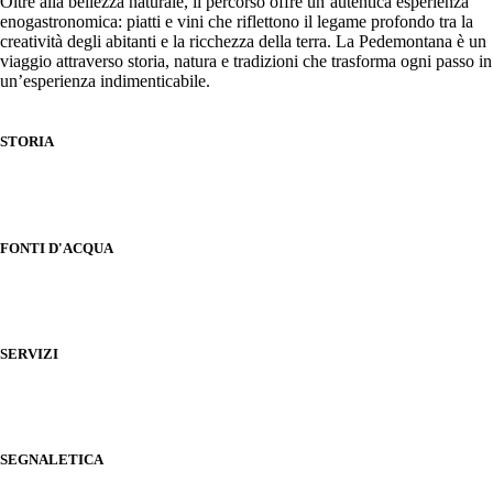
Oltre alla bellezza naturale, il percorso offre un’autentica esperienza
enogastronomica: piatti e vini che riflettono il legame profondo tra la
creatività degli abitanti e la ricchezza della terra. La Pedemontana è un
viaggio attraverso storia, natura e tradizioni che trasforma ogni passo in
un’esperienza indimenticabile.
STORIA
FONTI D'ACQUA
SERVIZI
SEGNALETICA