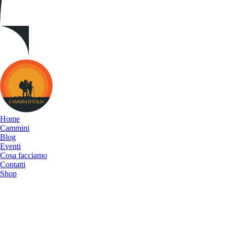
Cammini
d&#039;Italia
Home
Cammini
Blog
Eventi
Cosa facciamo
Contatti
Shop