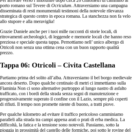
Per arrivare verso l’imbrunire dopo circa 26 chilometri di cammino al
porto romano sul Tevere di
Ocriculum
. Attraversiamo una campagna
disseminata di resti monumentali testimoni della notevole rilevanza
strategica di questo centro in epoca romana. La stanchezza non fa velo
allo stupore e alla meraviglia!
Grazie Daniele anche per i tuoi mille racconti di storie locali, di
ritrovamenti archeologici, di leggende e memorie locali che hanno reso
preziosa e speciale questa tappa. Pernottiamo nell’ unico albergo di
Otricoli non senza una ottima cena con un buon rapporto qualità
prezzo.
Tappa 06: Otricoli – Civita Castellana
Partiamo prima del solito all’alba. Attraversiamo il bel borgo medievale
ancora deserto. Dopo qualche centinaio di metri ci immettiamo sulla
Flaminia Non ci sono alternative purtroppo al lungo nastro di asfalto
trafficato, con i bordi della strada senza segni di manutenzione e
progressivamente superato il confine con il Lazio, sempre più coperti
di rifiuti. Il tempo non promette niente di buono, a tratti piove.
Per qualche kilometro ad evitare il traffico pericoloso camminiamo
paralleli alla strada tra campi appena arati o prati di erba medica. La
difficoltà, la fatica e la tensione sono notevoli. Passiamo, sotto la
pioggia in prossimità del castello delle formiche, poi sotto le rovine del