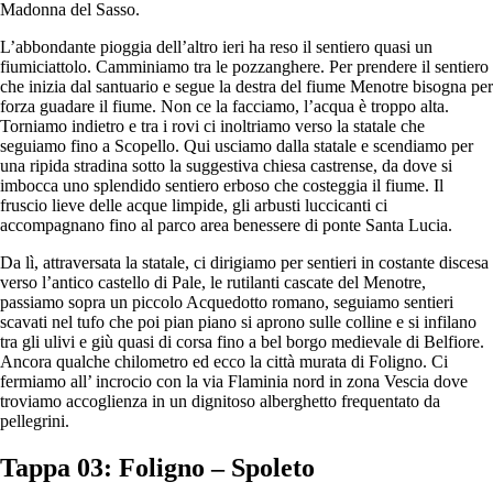
Madonna del Sasso.
L’abbondante pioggia dell’altro ieri ha reso il sentiero quasi un
fiumiciattolo. Camminiamo tra le pozzanghere. Per prendere il sentiero
che inizia dal santuario e segue la destra del fiume Menotre bisogna per
forza guadare il fiume. Non ce la facciamo, l’acqua è troppo alta.
Torniamo indietro e tra i rovi ci inoltriamo verso la statale che
seguiamo fino a Scopello. Qui usciamo dalla statale e scendiamo per
una ripida stradina sotto la suggestiva chiesa castrense, da dove si
imbocca uno splendido sentiero erboso che costeggia il fiume. Il
fruscio lieve delle acque limpide, gli arbusti luccicanti ci
accompagnano fino al parco area benessere di ponte Santa Lucia.
Da lì, attraversata la statale, ci dirigiamo per sentieri in costante discesa
verso l’antico castello di Pale, le rutilanti cascate del Menotre,
passiamo sopra un piccolo Acquedotto romano, seguiamo sentieri
scavati nel tufo che poi pian piano si aprono sulle colline e si infilano
tra gli ulivi e giù quasi di corsa fino a bel borgo medievale di Belfiore.
Ancora qualche chilometro ed ecco la città murata di Foligno. Ci
fermiamo all’ incrocio con la via Flaminia nord in zona Vescia dove
troviamo accoglienza in un dignitoso alberghetto frequentato da
pellegrini.
Tappa 03: Foligno – Spoleto