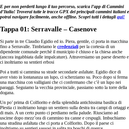
E per non perderti lungo il tuo percorso, scarica l’app di Cammini
d’Italia! Troverai tutte le tracce GPX dei principali cammini italiani e
potrai navigare facilmente, anche offline. Scopri tutti i dettagli
qui!
Tappa 01: Serravalle – Casenove
Si parte in tre Claudio Egidio ed io. Piera, gentile, ci porta in macchina
fino a Serravalle. Timbriamo le
credenziali
per la cortesia di un
dipendente comunale perchè il municipio è chiuso e la chiesa anche
(ancora ingabbiata dalle impalcature). Attraversiamo un paese deserto e
ci inoltriamo su sentieri erbosi
Poi a tratti si cammina su strade secondarie asfaltate. Egidio dice di
aver visto in lontananza un lupo, ci scherziamo su. Poco dopo si ferma
una macchina con valligiani che ci confermano che c’è un lupo nei
paraggi. Seguiamo la vecchia provinciale, passiamo sotto la torre della
dogana.
Un po’ prima di Colfiorito e della splendida antichissima basilica di
Plestia ci inoltriamo lungo un sentiero sulla destra tra campi di ortaggi e
di mais. A un certo punto ci perdiamo nella palude. Riusciamo ad
uscirne dopo mezz’ora di cammino tra canne e cespugli. Imbuchiamo
una stradina asfaltata che ci porta a Colfiorito. Dopo il paese ci
inoltriamo su sentieri sassosi in salita tra boschi di querce.