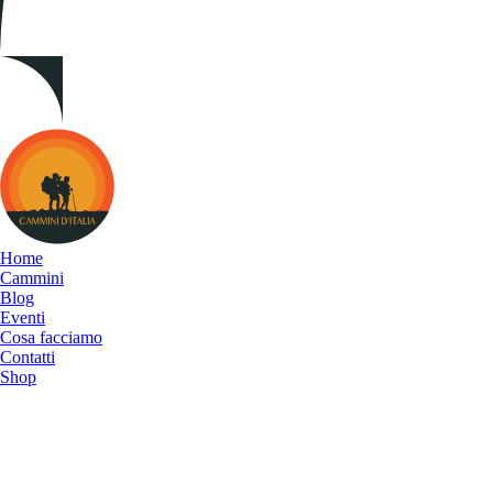
Cammini
d&#039;Italia
Home
Cammini
Blog
Eventi
Cosa facciamo
Contatti
Shop