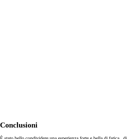
Partenza da Loreto
Conclusioni
È stato bello condividere una esperienza forte e bella di fatica , di