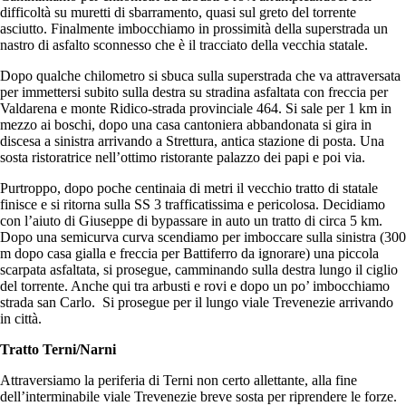
difficoltà su muretti di sbarramento, quasi sul greto del torrente
asciutto. Finalmente imbocchiamo in prossimità della superstrada un
nastro di asfalto sconnesso che è il tracciato della vecchia statale.
Dopo qualche chilometro si sbuca sulla superstrada che va attraversata
per immettersi subito sulla destra su stradina asfaltata con freccia per
Valdarena e monte Ridico-strada provinciale 464. Si sale per 1 km in
mezzo ai boschi, dopo una casa cantoniera abbandonata si gira in
discesa a sinistra arrivando a Strettura, antica stazione di posta. Una
sosta ristoratrice nell’ottimo ristorante palazzo dei papi e poi via.
Purtroppo, dopo poche centinaia di metri il vecchio tratto di statale
finisce e si ritorna sulla SS 3 trafficatissima e pericolosa. Decidiamo
con l’aiuto di Giuseppe di bypassare in auto un tratto di circa 5 km.
Dopo una semicurva curva scendiamo per imboccare sulla sinistra (300
m dopo casa gialla e freccia per Battiferro da ignorare) una piccola
scarpata asfaltata, si prosegue, camminando sulla destra lungo il ciglio
del torrente. Anche qui tra arbusti e rovi e dopo un po’ imbocchiamo
strada san Carlo. Si prosegue per il lungo viale Trevenezie arrivando
in città.
Tratto Terni/Narni
Attraversiamo la periferia di Terni non certo allettante, alla fine
dell’interminabile viale Trevenezie breve sosta per riprendere le forze.