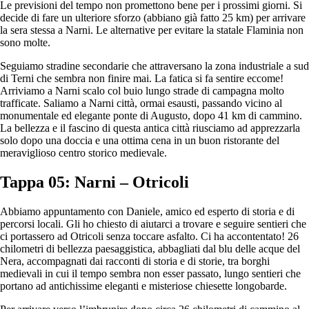
Le previsioni del tempo non promettono bene per i prossimi giorni. Si
decide di fare un ulteriore sforzo (abbiano già fatto 25 km) per arrivare
la sera stessa a Narni. Le alternative per evitare la statale Flaminia non
sono molte.
Seguiamo stradine secondarie che attraversano la zona industriale a sud
di Terni che sembra non finire mai. La fatica si fa sentire eccome!
Arriviamo a Narni scalo col buio lungo strade di campagna molto
trafficate. Saliamo a Narni città, ormai esausti, passando vicino al
monumentale ed elegante ponte di Augusto, dopo 41 km di cammino.
La bellezza e il fascino di questa antica città riusciamo ad apprezzarla
solo dopo una doccia e una ottima cena in un buon ristorante del
meraviglioso centro storico medievale.
Tappa 05: Narni – Otricoli
Abbiamo appuntamento con Daniele, amico ed esperto di storia e di
percorsi locali. Gli ho chiesto di aiutarci a trovare e seguire sentieri che
ci portassero ad Otricoli senza toccare asfalto. Ci ha accontentato! 26
chilometri di bellezza paesaggistica, abbagliati dal blu delle acque del
Nera, accompagnati dai racconti di storia e di storie, tra borghi
medievali in cui il tempo sembra non esser passato, lungo sentieri che
portano ad antichissime eleganti e misteriose chiesette longobarde.