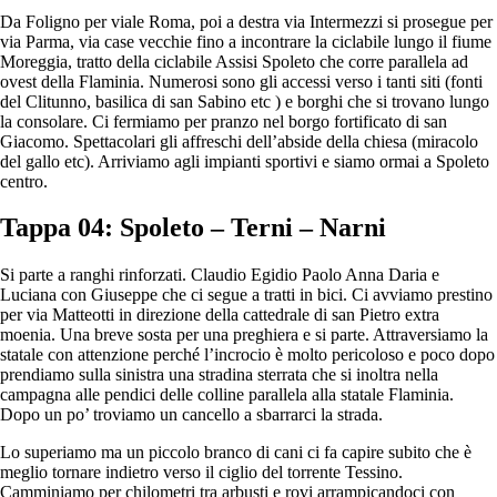
Da Foligno per viale Roma, poi a destra via Intermezzi si prosegue per
via Parma, via case vecchie fino a incontrare la ciclabile lungo il fiume
Moreggia, tratto della ciclabile Assisi Spoleto che corre parallela ad
ovest della Flaminia. Numerosi sono gli accessi verso i tanti siti (fonti
del Clitunno, basilica di san Sabino etc ) e borghi che si trovano lungo
la consolare. Ci fermiamo per pranzo nel borgo fortificato di san
Giacomo. Spettacolari gli affreschi dell’abside della chiesa (miracolo
del gallo etc). Arriviamo agli impianti sportivi e siamo ormai a Spoleto
centro.
Tappa 04: Spoleto – Terni – Narni
Si parte a ranghi rinforzati. Claudio Egidio Paolo Anna Daria e
Luciana con Giuseppe che ci segue a tratti in bici. Ci avviamo prestino
per via Matteotti in direzione della cattedrale di san Pietro extra
moenia. Una breve sosta per una preghiera e si parte. Attraversiamo la
statale con attenzione perché l’incrocio è molto pericoloso e poco dopo
prendiamo sulla sinistra una stradina sterrata che si inoltra nella
campagna alle pendici delle colline parallela alla statale Flaminia.
Dopo un po’ troviamo un cancello a sbarrarci la strada.
Lo superiamo ma un piccolo branco di cani ci fa capire subito che è
meglio tornare indietro verso il ciglio del torrente Tessino.
Camminiamo per chilometri tra arbusti e rovi arrampicandoci con