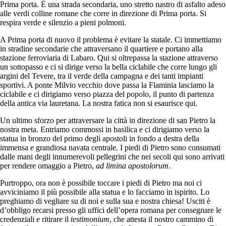
Prima porta. È una strada secondaria, uno stretto nastro di asfalto adeso
alle verdi colline romane che corre in direzione di Prima porta. Si
respira verde e silenzio a pieni polmoni.
A Prima porta di nuovo il problema è evitare la statale. Ci immettiamo
in stradine secondarie che attraversano il quartiere e portano alla
stazione ferroviaria di Labaro. Qui si oltrepassa la stazione attraverso
un sottopasso e ci si dirige verso la bella ciclabile che corre lungo gli
argini del Tevere, tra il verde della campagna e dei tanti impianti
sportivi. A ponte Milvio vecchio dove passa la Flaminia lasciamo la
ciclabile e ci dirigiamo verso piazza del popolo, il punto di partenza
della antica via lauretana. La nostra fatica non si esaurisce qui.
Un ultimo sforzo per attraversare la città in direzione di san Pietro la
nostra meta. Entriamo commossi in basilica e ci dirigiamo verso la
statua in bronzo del primo degli apostoli in fondo a destra della
immensa e grandiosa navata centrale. I piedi di Pietro sono consumati
dalle mani degli innumerevoli pellegrini che nei secoli qui sono arrivati
per rendere omaggio a Pietro,
ad limina apostolorum
.
Purtroppo, ora non è possibile toccare i piedi di Pietro ma noi ci
avviciniamo il più possibile alla statua e lo facciamo in ispirito. Lo
preghiamo di vegliare su di noi e sulla sua e nostra chiesa! Usciti è
d’obbligo recarsi presso gli uffici dell’opera romana per consegnare le
credenziali e ritirare il
testimonium
, che attesta il nostro cammino di