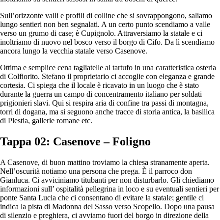
Sull’orizzonte valli e profili di colline che si sovrappongono, saliamo
lungo sentieri non ben segnalati. A un certo punto scendiamo a valle
verso un grumo di case; è Cupignolo. Attraversiamo la statale e ci
inoltriamo di nuovo nel bosco verso il borgo di Cifo. Da lì scendiamo
ancora lungo la vecchia statale verso Casenove.
Ottima e semplice cena tagliatelle al tartufo in una caratteristica osteria
di Colfiorito. Stefano il proprietario ci accoglie con eleganza e grande
cortesia. Ci spiega che il locale è ricavato in un luogo che è stato
durante la guerra un campo di concentramento italiano per soldati
prigionieri slavi. Qui si respira aria di confine tra passi di montagna,
torri di dogana, ma si seguono anche tracce di storia antica, la basilica
di Plestia, gallerie romane etc.
Tappa 02: Casenove – Foligno
A Casenove, di buon mattino troviamo la chiesa stranamente aperta.
Nell’oscurità notiamo una persona che prega. È il parroco don
Gianluca. Ci avviciniamo titubanti per non disturbarlo. Gli chiediamo
informazioni sull’ ospitalità pellegrina in loco e su eventuali sentieri per
ponte Santa Lucia che ci consentano di evitare la statale; gentile ci
indica la pista di Madonna del Sasso verso Scopello. Dopo una pausa
di silenzio e preghiera, ci avviamo fuori del borgo in direzione della