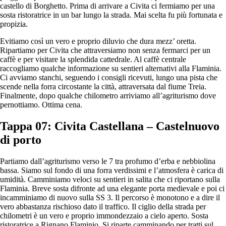
castello di Borghetto. Prima di arrivare a Civita ci fermiamo per una
sosta ristoratrice in un bar lungo la strada. Mai scelta fu più fortunata e
propizia.
Evitiamo così un vero e proprio diluvio che dura mezz’ oretta.
Ripartiamo per Civita che attraversiamo non senza fermarci per un
caffè e per visitare la splendida cattedrale. Al caffè centrale
raccogliamo qualche informazione su sentieri alternativi alla Flaminia.
Ci avviamo stanchi, seguendo i consigli ricevuti, lungo una pista che
scende nella forra circostante la città, attraversata dal fiume Treia.
Finalmente, dopo qualche chilometro arriviamo all’agriturismo dove
pernottiamo. Ottima cena.
Tappa 07: Civita Castellana – Castelnuovo
di porto
Partiamo dall’agriturismo verso le 7 tra profumo d’erba e nebbiolina
bassa. Siamo sul fondo di una forra verdissimi e l’atmosfera è carica di
umidità. Camminiamo veloci su sentieri in salita che ci riportano sulla
Flaminia. Breve sosta difronte ad una elegante porta medievale e poi ci
incamminiamo di nuovo sulla SS 3. Il percorso è monotono e a dire il
vero abbastanza rischioso dato il traffico. Il ciglio della strada per
chilometri è un vero e proprio immondezzaio a cielo aperto. Sosta
ristoratrice a Rignano Flaminio. Si riparte camminando per tratti sul