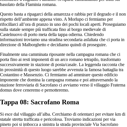
basolato della Flaminia romana.
Questo basta a ripagarci della amarezza e rabbia per il degrado e il non
rispetto dell’ambiente appena visto. A Morlupo ci fermiamo per
rifocillarci all’ora di pranzo in uno dei pochi locali aperti. Proseguiamo
sulla statale sempre più trafficata fino al borgo medievale di
Castelnuovo di porto meta della tappa odierna. Chiedendo
informazioni troviamo una stradina secondaria asfaltata che ci porta in
direzione di Malborghetto e decidiamo quindi di proseguire.
Finalmente una camminata riposante nella campagna romana che ci
porta fino ai resti imponenti di un arco romano tetrapilo, trasformato
successivamente in stazione di posta/casale. La leggenda racconta che
in prossimità di questo luogo sarebbe avvenuta la famosa battaglia tra
Costantino e Massenzio. Ci fermiamo ad ammirare questo edificio
imponente che domina la campagna romana e poi attraversando la
stazione ferroviaria di Sacrofano ci avviamo verso il villaggio Fraterna
domus dove ceneremo e pernotteremo.
Tappa 08: Sacrofano Roma
Si esce dal villaggio all’alba. Cerchiamo di orientarci per evitare km di
statale stretta trafficata e pericolosa. Troviamo indicazioni per via
pineto poi si imbocca a sinistra la strada provinciale Via Sacrofano