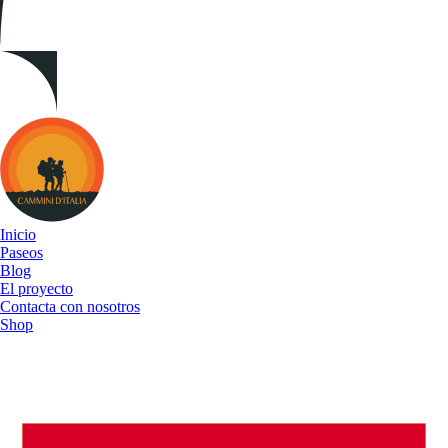
Cammini
d&#039;Italia
Inicio
Paseos
Blog
El proyecto
Contacta con nosotros
Shop