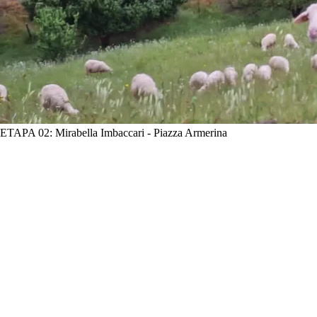
ETAPA 02: Mirabella Imbaccari - Piazza Armerina