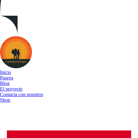
Cammini
d&#039;Italia
Inicio
Paseos
Blog
El proyecto
Contacta con nosotros
Shop