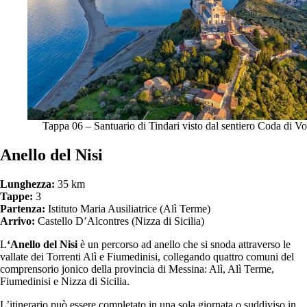
Tappa 06 – Santuario di Tindari visto dal sentiero Coda di Vo
Anello del Nisi
Lunghezza:
35 km
Tappe:
3
Partenza:
Istituto Maria Ausiliatrice (Alì Terme)
Arrivo:
Castello D’Alcontres (Nizza di Sicilia)
L
‘Anello del Nisi
è un percorso ad anello che si snoda attraverso le
vallate dei Torrenti Alì e Fiumedinisi, collegando quattro comuni del
comprensorio jonico della provincia di Messina: Alì, Alì Terme,
Fiumedinisi e Nizza di Sicilia.
L’itinerario può essere completato in una sola giornata o suddiviso in