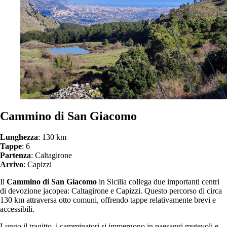
Cammino di San Giacomo
Lunghezza
: 130 km
Tappe
: 6
Partenza
: Caltagirone
Arrivo
: Capizzi
Il
Cammino di San Giacomo
in Sicilia collega due importanti centri
di devozione jacopea: Caltagirone e Capizzi. Questo percorso di circa
130 km attraversa otto comuni, offrendo tappe relativamente brevi e
accessibili.
Lungo il tragitto, i camminatori si immergono in paesaggi mutevoli e