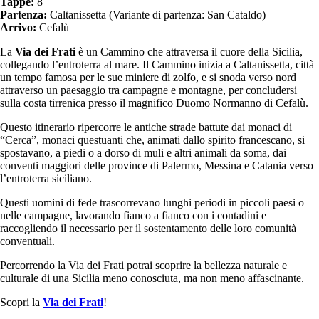
Tappe:
8
Partenza:
Caltanissetta (Variante di partenza: San Cataldo)
Arrivo:
Cefalù
La
Via dei Frati
è un Cammino che attraversa il cuore della Sicilia,
collegando l’entroterra al mare. Il Cammino inizia a Caltanissetta, città
un tempo famosa per le sue miniere di zolfo, e si snoda verso nord
attraverso un paesaggio tra campagne e montagne, per concludersi
sulla costa tirrenica presso il magnifico Duomo Normanno di Cefalù.
Questo itinerario ripercorre le antiche strade battute dai monaci di
“Cerca”, monaci questuanti che, animati dallo spirito francescano, si
spostavano, a piedi o a dorso di muli e altri animali da soma, dai
conventi maggiori delle province di Palermo, Messina e Catania verso
l’entroterra siciliano.
Questi uomini di fede trascorrevano lunghi periodi in piccoli paesi o
nelle campagne, lavorando fianco a fianco con i contadini e
raccogliendo il necessario per il sostentamento delle loro comunità
conventuali.
Percorrendo la Via dei Frati potrai scoprire la bellezza naturale e
culturale di una Sicilia meno conosciuta, ma non meno affascinante.
Scopri la
Via dei Frati
!