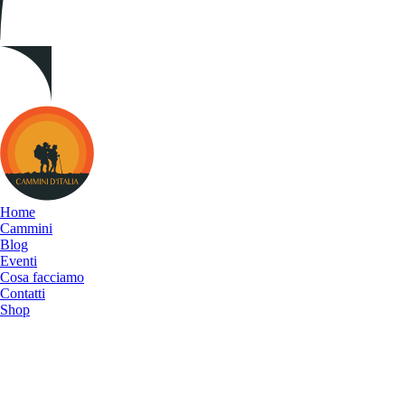
Cammini
d&#039;Italia
Home
Cammini
Blog
Eventi
Cosa facciamo
Contatti
Shop