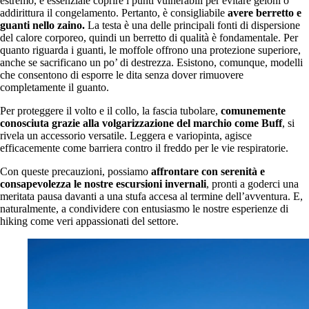
estremo, è essenziale coprire i punti vulnerabili per evitare geloni o
addirittura il congelamento. Pertanto, è consigliabile
avere berretto e
guanti nello zaino.
La testa è una delle principali fonti di dispersione
del calore corporeo, quindi un berretto di qualità è fondamentale. Per
quanto riguarda i guanti, le moffole offrono una protezione superiore,
anche se sacrificano un po’ di destrezza. Esistono, comunque, modelli
che consentono di esporre le dita senza dover rimuovere
completamente il guanto.
Per proteggere il volto e il collo, la fascia tubolare,
comunemente
conosciuta grazie alla volgarizzazione del marchio come Buff
, si
rivela un accessorio versatile. Leggera e variopinta, agisce
efficacemente come barriera contro il freddo per le vie respiratorie.
Con queste precauzioni, possiamo
affrontare con serenità e
consapevolezza le nostre escursioni invernali
, pronti a goderci una
meritata pausa davanti a una stufa accesa al termine dell’avventura. E,
naturalmente, a condividere con entusiasmo le nostre esperienze di
hiking come veri appassionati del settore.