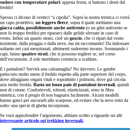
sudore con temperature polari
: appena fermi, si battono i denti dal
freddo!
Spesso ci dicono di vestirci “a cipolla”
. Sopra la nostra termica ci vorrà
un capo protettivo,
un
leggero fleece
, sopra il quale mettiamo una
giacca calda, possibilmente anche antivento
(o un gilet antivento se
non fa troppo freddo) per ripararci dalle gelide sferzate in caso di
vento. Infine u
n quarto strato, cioè un
guscio
,
che ci ripari dal vento
insistente, dalla pioggia o dalla neve, ma mi raccomando! Da indossare
soltanto nei casi menzionati, altrimenti suderemo invano. Sommando i
capi, fanno
quattro strati
, che si possono togliere se, nel corso
dell’escursione, il sole meridiano comincia a scaldare.
E i pantaloni?
Servirà una
calzamaglia
? No davvero. Le gambe
patiscono molto meno il freddo rispetto alla parte superiore del corpo,
dove alloggiano organi vitali e soprattutto i polmoni, dove già circola
aria molto fredda.
Basta un buon paio di pantaloni invernali
, quindi
non di cotone. Confortevoli, robusti, elasticizzati, sono in fibra
sintetica, con il pregio di non
bagnarsi facilmente.
Alcuni modelli
hanno ganci per ancorarli allo scarpone, ed evitare che la neve entri da
sotto: una specie di ghetta incorporata.
Se vuoi approfondire l’argomento, abbiam scritto a riguardo un altr
interessante articolo sui trekking invernali.