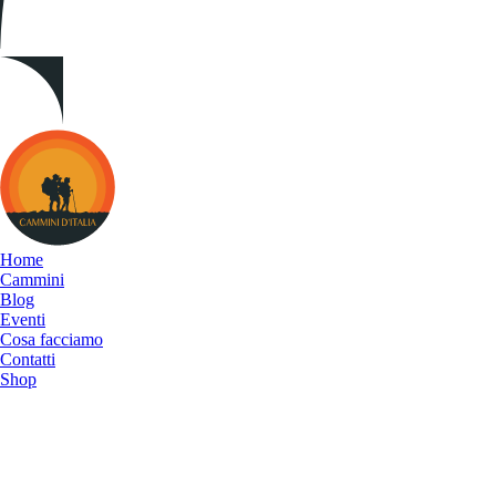
Cammini
d&#039;Italia
Home
Cammini
Blog
Eventi
Cosa facciamo
Contatti
Shop