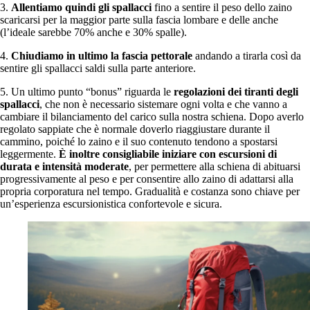
3.
Allentiamo quindi gli spallacci
fino a sentire il peso dello zaino
scaricarsi per la maggior parte sulla fascia lombare e delle anche
(l’ideale sarebbe 70% anche e 30% spalle).
4.
Chiudiamo in ultimo la fascia pettorale
andando a tirarla così da
sentire gli spallacci saldi sulla parte anteriore.
5. Un ultimo punto “bonus” riguarda le
regolazioni dei tiranti degli
spallacci
, che non è necessario sistemare ogni volta e che vanno a
cambiare il bilanciamento del carico sulla nostra schiena. Dopo averlo
regolato sappiate che è normale doverlo riaggiustare durante il
cammino, poiché lo zaino e il suo contenuto tendono a spostarsi
leggermente.
È inoltre consigliabile iniziare con escursioni di
durata e intensità moderate
, per permettere alla schiena di abituarsi
progressivamente al peso e per consentire allo zaino di adattarsi alla
propria corporatura nel tempo. Gradualità e costanza sono chiave per
un’esperienza escursionistica confortevole e sicura.