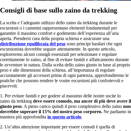
Consigli di base
sullo zaino da trekking
La scelta e l’adeguato utilizzo dello zaino da trekking durante le
escursioni o i cammini rappresentano elementi fondamentali per
garantire il massimo comfort e godimento dell’esperienza all’aria
aperta. Prendersi cura della propria schiena e assicurare una
distribuzione equilibrata del peso
sono principi basilari che ogni
escursionista dovrebbe seguire attentamente. In questo articolo,
esploreremo alcuni consigli essenziali per selezionare e regolare
correttamente lo zaino, al fine di evitare fastidi e affaticamento durante
le avventure in natura. Dalla scelta dello zaino giusto in base al proprio
peso e alle dimensioni della schiena, all’importanza di regolare
accuratamente gli accessori prima di ogni partenza, approfondiremo le
pratiche che possono rendere le vostre escursioni più confortevoli e
piacevoli.
1. Per evitare fastidi e per godere al massimo delle nostre uscite lo
zaino da trekking
deve essere comodo, ma ancor di più deve avere il
giusto peso
. A pieno carico quindi il peso complessivo dello zaino
non
dovrebbe superare il 15% del nostro peso corporeo.
Ne parliamo in
maniera più approfondita
in questo articolo
.
2. Un’altra attenzione importante per essere comodi è quella di