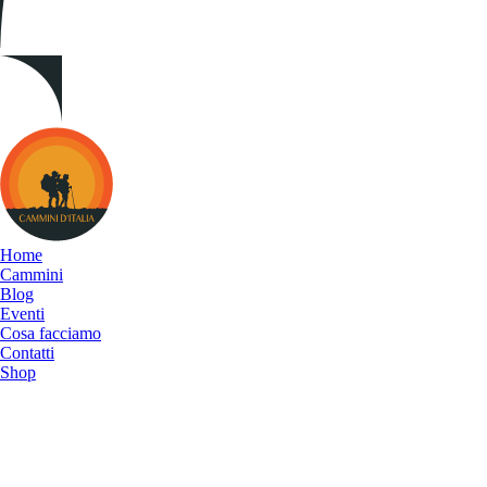
Cammini
d&#039;Italia
Home
Cammini
Blog
Eventi
Cosa facciamo
Contatti
Shop