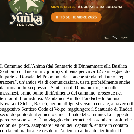
Il Cammino dell’Anima (dal Santuario di Dinnammare alla Basilica
Santuario di Tindari in 7 giorni) si dipana per circa 125 km seguendo
in parte la Dorsale dei Peloritani, detta anche strada militare o “regia
trazzera”, un’antica via di comunicazione, usata probabilmente anche
dai romani. Inizia presso il Santuario di Dinnammare, sui colli
messinesi, primo punto di riferimento del cammino, prosegue nei
territori di Fiumedinisi, Mandanici, Antillo, Fondachelli Fantina,
Novara di Sicilia, Basicò, per poi dirigersi verso la costa e, attraverso il
suggestivo Sentiero Coda di Volpe, raggiungere il Santuario di Tindari,
secondo punto di riferimento e meta finale del cammino. Le tappe del
percorso sono sette. È un viaggio che permette di assimilare profumi e
colori del posto, assaporare i valori dell’ospitalità, entrare in contatto
con la cultura locale e respirare l’autentica anima del territorio. Il