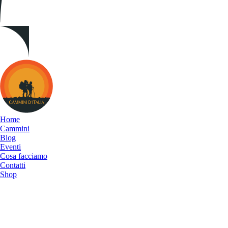
Cammini
d&#039;Italia
Home
Cammini
Blog
Eventi
Cosa facciamo
Contatti
Shop