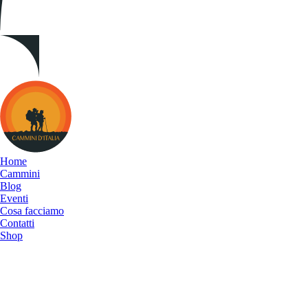
Cammini
d&#039;Italia
Home
Cammini
Blog
Eventi
Cosa facciamo
Contatti
Shop