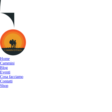
Cammini
d&#039;Italia
Home
Cammini
Blog
Eventi
Cosa facciamo
Contatti
Shop