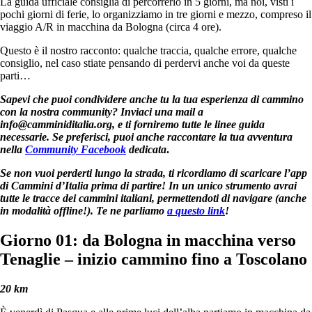
La guida ufficiale consiglia di percorrerlo in 5 giorni, ma noi, visti i
pochi giorni di ferie, lo organizziamo in tre giorni e mezzo, compreso il
viaggio A/R in macchina da Bologna (circa 4 ore).
Questo è il nostro racconto: qualche traccia, qualche errore, qualche
consiglio, nel caso stiate pensando di perdervi anche voi da queste
parti…
Sapevi che puoi condividere anche tu la tua esperienza di cammino
con la nostra community? Inviaci una mail a
info@camminiditalia.org
, e ti forniremo tutte le linee guida
necessarie. Se preferisci, puoi anche raccontare la tua avventura
nella
Community Facebook
dedicata
.
Se non vuoi perderti lungo la strada, ti ricordiamo di scaricare l’app
di Cammini d’Italia prima di partire! In un unico strumento avrai
tutte le tracce dei cammini italiani, permettendoti di navigare (anche
in modalità offline!). Te ne parliamo
a questo link
!
Giorno 01: da Bologna in macchina verso
Tenaglie – inizio cammino fino a Toscolano
20 km