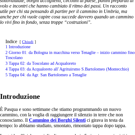
sottovalutate, borghi accoglienti, circolini di paese, panini preparati al
volo e incontri che hanno cambiato il ritmo dei passi. Un racconto
utile per chi sta pensando di partire per il cammino in Umbria, ma
anche per chi vuole capire cosa succede davvero quando un cammino
lo vivi fino in fondo, senza troppe “costruzioni”.
Indice
Chiudi
1
Introduzione
2
Giorno 01: da Bologna in macchina verso Tenaglie – inizio cammino fino
Toscolano
3
Tappa 02: da Toscolano ad Acqualoreto
4
Tappa 03: da Acqualoreto all’Agrituirsmo S.Bartolomeo (Montecchio)
5
Tappa 04: da Agr. San Bartolomeo a Tenaglie
Introduzione
È Pasqua e sono settimane che stiamo programmando un nuovo
cammino, con la voglia di raggiungere il silenzio in terre che non
conosciamo. Il
Cammino dei Borghi Silenti
ci girava in testa da
tempo: lo abbiamo studiato, smontato, rimontato tappa dopo tappa.