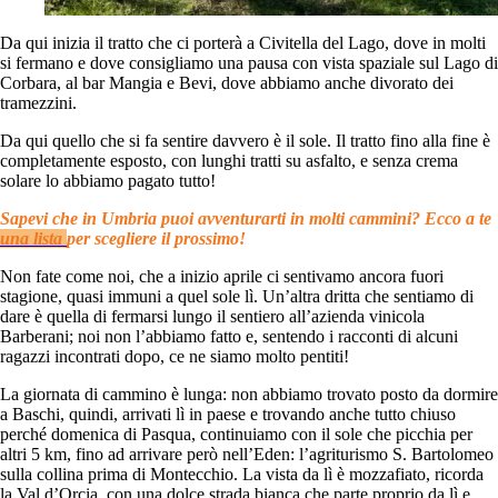
Da qui inizia il tratto che ci porterà a Civitella del Lago, dove in molti
si fermano e dove consigliamo una pausa con vista spaziale sul Lago di
Corbara, al bar Mangia e Bevi, dove abbiamo anche divorato dei
tramezzini.
Da qui quello che si fa sentire davvero è il sole. Il tratto fino alla fine è
completamente esposto, con lunghi tratti su asfalto, e senza crema
solare lo abbiamo pagato tutto!
Sapevi che in Umbria puoi avventurarti in molti cammini? Ecco a te
una lista
per scegliere il prossimo!
Non fate come noi, che a inizio aprile ci sentivamo ancora fuori
stagione, quasi immuni a quel sole lì. Un’altra dritta che sentiamo di
dare è quella di fermarsi lungo il sentiero all’azienda vinicola
Barberani; noi non l’abbiamo fatto e, sentendo i racconti di alcuni
ragazzi incontrati dopo, ce ne siamo molto pentiti!
La giornata di cammino è lunga: non abbiamo trovato posto da dormire
a Baschi, quindi, arrivati lì in paese e trovando anche tutto chiuso
perché domenica di Pasqua, continuiamo con il sole che picchia per
altri 5 km, fino ad arrivare però nell’Eden: l’agriturismo S. Bartolomeo
sulla collina prima di Montecchio. La vista da lì è mozzafiato, ricorda
la Val d’Orcia, con una dolce strada bianca che parte proprio da lì e