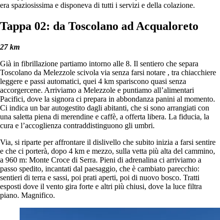
era spaziosissima e disponeva di tutti i servizi e della colazione.
Tappa 02: da Toscolano ad Acqualoreto
27 km
Già in fibrillazione partiamo intorno alle 8. Il sentiero che separa
Toscolano da Melezzole scivola via senza farsi notare , tra chiacchiere
leggere e passi automatici, quei 4 km spariscono quasi senza
accorgercene. Arriviamo a Melezzole e puntiamo all’alimentari
Pacifici, dove la signora ci prepara in abbondanza panini al momento.
Ci indica un bar autogestito dagli abitanti, che si sono arrangiati con
una saletta piena di merendine e caffè, a offerta libera. La fiducia, la
cura e l’accoglienza contraddistinguono gli umbri.
Via, si riparte per affrontare il dislivello che subito inizia a farsi sentire
e che ci porterà, dopo 4 km e mezzo, sulla vetta più alta del cammino,
a 960 m: Monte Croce di Serra. Pieni di adrenalina ci arriviamo a
passo spedito, incantati dal paesaggio, che è cambiato parecchio:
sentieri di terra e sassi, poi prati aperti, poi di nuovo bosco. Tratti
esposti dove il vento gira forte e altri più chiusi, dove la luce filtra
piano. Magnifico.