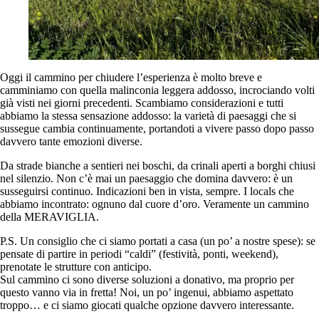
Oggi il cammino per chiudere l’esperienza è molto breve e
camminiamo con quella malinconia leggera addosso, incrociando volti
già visti nei giorni precedenti. Scambiamo considerazioni e tutti
abbiamo la stessa sensazione addosso: la varietà di paesaggi che si
sussegue cambia continuamente, portandoti a vivere passo dopo passo
davvero tante emozioni diverse.
Da strade bianche a sentieri nei boschi, da crinali aperti a borghi chiusi
nel silenzio. Non c’è mai un paesaggio che domina davvero: è un
susseguirsi continuo. Indicazioni ben in vista, sempre. I locals che
abbiamo incontrato: ognuno dal cuore d’oro. Veramente un cammino
della MERAVIGLIA.
P.S. Un consiglio che ci siamo portati a casa (un po’ a nostre spese): se
pensate di partire in periodi “caldi” (festività, ponti, weekend),
prenotate le strutture con anticipo.
Sul cammino ci sono diverse soluzioni a donativo, ma proprio per
questo vanno via in fretta! Noi, un po’ ingenui, abbiamo aspettato
troppo… e ci siamo giocati qualche opzione davvero interessante.