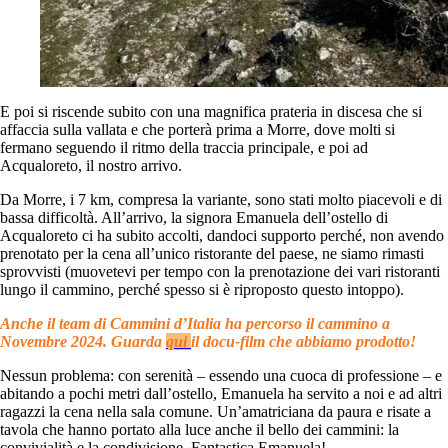
E poi si riscende subito con una magnifica prateria in discesa che si
affaccia sulla vallata e che porterà prima a Morre, dove molti si
fermano seguendo il ritmo della traccia principale, e poi ad
Acqualoreto, il nostro arrivo.
Da Morre, i 7 km, compresa la variante, sono stati molto piacevoli e di
bassa difficoltà. All’arrivo, la signora Emanuela dell’ostello di
Acqualoreto ci ha subito accolti, dandoci supporto perché, non avendo
prenotato per la cena all’unico ristorante del paese, ne siamo rimasti
sprovvisti (muovetevi per tempo con la prenotazione dei vari ristoranti
lungo il cammino, perché spesso si è riproposto questo intoppo).
Anche il team di Cammini d’Italia ha percorso il cammino a
Novembre 2024. Guarda
qui
il docu-film che abbiamo prodotto!
Nessun problema: con serenità – essendo una cuoca di professione – e
abitando a pochi metri dall’ostello, Emanuela ha servito a noi e ad altri
ragazzi la cena nella sala comune. Un’amatriciana da paura e risate a
tavola che hanno portato alla luce anche il bello dei cammini: la
convivialità e la condivisione. Fantastica Emanuela!