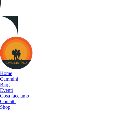
Cammini
d&#039;Italia
Home
Cammini
Blog
Eventi
Cosa facciamo
Contatti
Shop