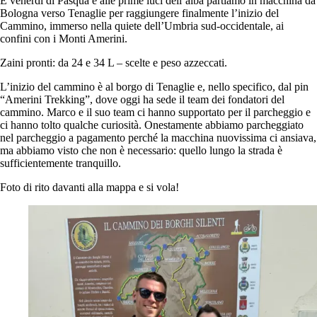
È venerdì di Pasqua e alle prime luci dell’alba partiamo in macchina da
Bologna verso Tenaglie per raggiungere finalmente l’inizio del
Cammino, immerso nella quiete dell’Umbria sud-occidentale, ai
confini con i Monti Amerini.
Zaini pronti: da 24 e 34 L – scelte e peso azzeccati.
L’inizio del cammino è al borgo di Tenaglie e, nello specifico, dal pin
“Amerini Trekking”, dove oggi ha sede il team dei fondatori del
cammino. Marco e il suo team ci hanno supportato per il parcheggio e
ci hanno tolto qualche curiosità. Onestamente abbiamo parcheggiato
nel parcheggio a pagamento perché la macchina nuovissima ci ansiava,
ma abbiamo visto che non è necessario: quello lungo la strada è
sufficientemente tranquillo.
Foto di rito davanti alla mappa e si vola!