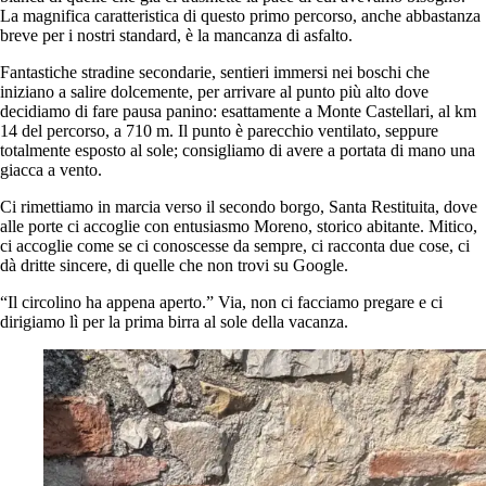
La magnifica caratteristica di questo primo percorso, anche abbastanza
breve per i nostri standard, è la mancanza di asfalto.
Fantastiche stradine secondarie, sentieri immersi nei boschi che
iniziano a salire dolcemente, per arrivare al punto più alto dove
decidiamo di fare pausa panino: esattamente a Monte Castellari, al km
14 del percorso, a 710 m. Il punto è parecchio ventilato, seppure
totalmente esposto al sole; consigliamo di avere a portata di mano una
giacca a vento.
Ci rimettiamo in marcia verso il secondo borgo, Santa Restituita, dove
alle porte ci accoglie con entusiasmo Moreno, storico abitante. Mitico,
ci accoglie come se ci conoscesse da sempre, ci racconta due cose, ci
dà dritte sincere, di quelle che non trovi su Google.
“Il circolino ha appena aperto.” Via, non ci facciamo pregare e ci
dirigiamo lì per la prima birra al sole della vacanza.