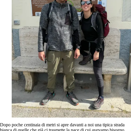
Dopo poche centinaia di metri si apre davanti a noi una tipica strada
bianca di quelle che già ci trasmette la pace di cui avevamo bisogno.