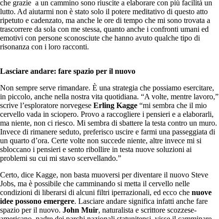
che grazie a un cammino sono riuscite a elaborare con più facilità un
lutto. Ad aiutarmi non è stato solo il potere meditativo di questo atto
ripetuto e cadenzato, ma anche le ore di tempo che mi sono trovata a
trascorrere da sola con me stessa, quanto anche i confronti umani ed
emotivi con persone sconosciute che hanno avuto qualche tipo di
risonanza con i loro racconti.
Lasciare andare: fare spazio per il nuovo
Non sempre serve rimandare. È una strategia che possiamo esercitare,
in piccolo, anche nella nostra vita quotidiana. “A volte, mentre lavoro,”
scrive l’esploratore norvegese
Erling
Kagge
“mi sembra che il mio
cervello vada in sciopero. Provo a raccogliere i pensieri e a elaborarli,
ma niente, non ci riesco. Mi sembra di sbattere la testa contro un muro.
Invece di rimanere seduto, preferisco uscire e farmi una passeggiata di
un quarto d’ora. Certe volte non succede niente, altre invece mi si
sbloccano i pensieri e sento ribollire in testa nuove soluzioni ai
problemi su cui mi stavo scervellando.”
Certo, dice Kagge, non basta muoversi per diventare il nuovo Steve
Jobs, ma è possibile che camminando si metta il cervello nelle
condizioni di liberarsi di alcuni filtri iperrazionali, ed ecco che
nuove
idee possono emergere
. Lasciare andare significa infatti anche fare
spazio per il nuovo.
John Muir
, naturalista e scrittore scozzese-
americano, padre dei parchi nazionali statunitensi, visse il camminare