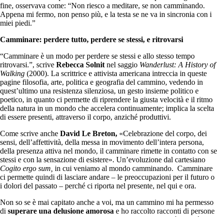
fine, osservava come: “Non riesco a meditare, se non camminando.
Appena mi fermo, non penso più, e la testa se ne va in sincronia con i
miei piedi.”
Camminare: perdere tutto, perdere se stessi, e ritrovarsi
“Camminare è un modo per perdere se stessi e allo stesso tempo
ritrovarsi.”, scrive
Rebecca Solnit
nel saggio
Wanderlust: A History of
Walking
(2000). La scrittrice e attivista americana intreccia in queste
pagine filosofia, arte, politica e geografia del cammino, vedendo in
quest’ultimo una resistenza silenziosa, un gesto insieme politico e
poetico, in quanto ci permette di riprendere la giusta velocità e il ritmo
della natura in un mondo che accelera continuamente; implica la scelta
di essere presenti, attraverso il corpo, anziché produttivi.
Come scrive anche
David Le Breton,
«Celebrazione del corpo, dei
sensi, dell’affettività, della messa in movimento dell’intera persona,
della presenza attiva nel mondo, il camminare rimette in contatto con se
stessi e con la sensazione di esistere». Un’evoluzione dal cartesiano
Cogito ergo sum,
in cui veniamo al mondo camminando. Camminare
ci permette quindi di lasciare andare – le preoccupazioni per il futuro o
i dolori del passato – perché ci riporta nel presente, nel qui e ora.
Non so se è mai capitato anche a voi, ma un cammino mi ha permesso
di
superare una delusione amorosa
e ho raccolto racconti di persone