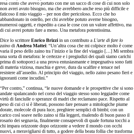
resa conto che avevo portato con me un sacco di cose di cui non solo
non avrei avuto bisogno, ma che avrebbero anche reso più difficile e
faticoso il mio viaggio – per non dire pericoloso. Ecco che ho
abbandonato in ostello, per chi avrebbe potuto averne bisogno,
numerosi oggetti, e rispedito a casa le cose con un valore affettivo, ma
di cui avrei potuto fare a meno. Una metafora potentissima.
Dice lo scrittore
Enrico Brizzi
in un contributo a
L’arte di fare lo
zaino
di
Andrea Mattei
: “Un’altra cosa che mi colpisce molto è come
varia il peso dello zaino tra l’inizio e la fine del viaggio […] Mi sembra
una sorta di metafora: le certezze e i pregiudizi dei quali siamo carichi
prima di sottoporci a una prova entusiasmante e impegnativa sono fatti
di materia viziosa, maschia e greve, dura da scalfire e tenace nel
resistere all’assedio. Al principio del viaggio, nello zaino pesano fieri e
ignoranti come incudini.”
“Per contro,” continua, “le nuove domande e le prospettive che si sono
andate spalancando nel corso del viaggio stesso sono leggiadre come
virtù di fanciulle o speranze di madri che reclamano pace. Rispetto al
peso di cui ci si è liberati, possono fare pensare a mitologiche piume
dorate, molecole di pura luce, preghiere semplici di bimbi; con un
carico così soave nello zaino si fila leggeri, risalendo di buon passo il
rosario dei segnavia, finalmente consapevoli di quale fortuna tocchi a
chi impara orizzonte dopo orizzonte a vedere il mondo con occhi
nuovi, a meravigliarsi di tutto, a godere della beata follia che trasforma