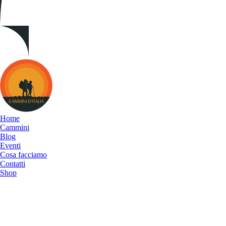
Cammini
d&#039;Italia
Home
Cammini
Blog
Eventi
Cosa facciamo
Contatti
Shop