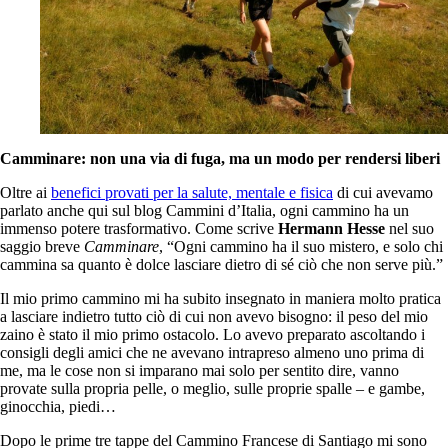
Camminare: non una via di fuga, ma un modo per rendersi liberi
Oltre ai
benefici provati per la salute, mentale e fisica
di cui avevamo
parlato anche qui sul blog Cammini d’Italia, ogni cammino ha un
immenso potere trasformativo. Come scrive
Hermann Hesse
nel suo
saggio breve
Camminare
, “Ogni cammino ha il suo mistero, e solo chi
cammina sa quanto è dolce lasciare dietro di sé ciò che non serve più.”
Il mio primo cammino mi ha subito insegnato in maniera molto pratica
a lasciare indietro tutto ciò di cui non avevo bisogno: il peso del mio
zaino è stato il mio primo ostacolo. Lo avevo preparato ascoltando i
consigli degli amici che ne avevano intrapreso almeno uno prima di
me, ma le cose non si imparano mai solo per sentito dire, vanno
provate sulla propria pelle, o meglio, sulle proprie spalle – e gambe,
ginocchia, piedi…
Dopo le prime tre tappe del Cammino Francese di Santiago mi sono