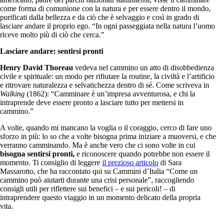
come forma di comunione con la natura e per essere dentro il mondo,
purificati dalla bellezza e da ciò che è selvaggio e così in grado di
lasciare andare il proprio ego. “In ogni passeggiata nella natura l’uomo
riceve molto più di ciò che cerca.”
Lasciare andare: sentirsi pronti
Henry David Thoreau
vedeva nel cammino un atto di disobbedienza
civile e spirituale: un modo per rifiutare la routine, la civiltà e l’artificio
e ritrovare naturalezza e selvatichezza dentro di sé. Come scriveva in
Walking
(1862): “Camminare è un’impresa avventurosa, e chi la
intraprende deve essere pronto a lasciare tutto per mettersi in
cammino.”
A volte, quando mi mancano la voglia o il coraggio, cerco di fare uno
sforzo in più: lo so che a volte bisogna prima iniziare a muoversi, e che
verranno camminando. Ma è anche vero che ci sono volte in cui
bisogna sentirsi pronti,
e riconoscere quando potrebbe non essere il
momento. Ti consiglio di leggere
il prezioso articolo
di Sara
Massarotto, che ha raccontato qui su Cammini d’Italia “Come un
cammino può aiutarti durante una crisi personale”, raccogliendo
consigli utili per riflettere sui benefici – e sui pericoli! – di
intraprendere questo viaggio in un momento delicato della propria
vita.