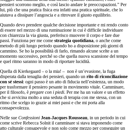
pensieri scorrono meglio, e così lascio andare le preoccupazioni.” Per
lui, più che una pratica fisica era infatti una pratica spirituale, che lo
aiutava a dissipare l’angoscia e a ritrovare il giusto equilibrio.
Quando devo prendere qualche decisione importante e mi rendo conto
di essere nel mezzo di una ruminazione in cui è difficile individuare
con chiarezza la via giusta, preferisco muovere il corpo e fare due
passi. Funziona per me come
strategia quotidiana
, o anche come
metodo di più lungo periodo quando ho a disposizione più giorni di
cammino. Se ho la possibilità di farlo, rimando alcune scelte a un
momento successivo, perché so che quella nuova scansione del tempo
e quel ritmo saranno in modo di riportare lucidità.
Quella di Kierkegaard – o la mia! – non è un’evasione, la fuga
disperata dalla tenaglia dei pensieri, quando un
rito di riconciliazione
con sé stessi
: ogni passo è un atto di fiducia nell’esistenza, un modo
per trasformare il pensiero pesante in movimento vitale. Camminare,
per il filosofo, è
pregare con i piedi
. Per me ha un valore e un effetto
che si avvicina molto a una seduta di terapia con me stessa, con un
ritmo che scelgo io grazie ai miei passi e che mi porta alla
consapevolezza.
Nelle sue
Confessioni
Jean-Jacques Rousseau
, in un periodo in cui
come scrive Rebecca Solnit il camminare si stava imponendo come
atto culturale consapevole e non solo come mezzo per conseguire un