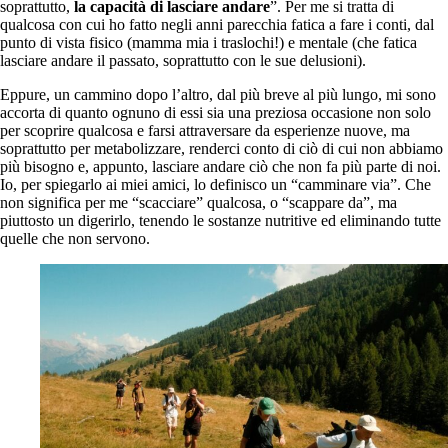
soprattutto,
la capacità di lasciare andare
”. Per me si tratta di
qualcosa con cui ho fatto negli anni parecchia fatica a fare i conti, dal
punto di vista fisico (mamma mia i traslochi!) e mentale (che fatica
lasciare andare il passato, soprattutto con le sue delusioni).
Eppure, un cammino dopo l’altro, dal più breve al più lungo, mi sono
accorta di quanto ognuno di essi sia una preziosa occasione non solo
per scoprire qualcosa e farsi attraversare da esperienze nuove, ma
soprattutto per metabolizzare, renderci conto di ciò di cui non abbiamo
più bisogno e, appunto, lasciare andare ciò che non fa più parte di noi.
Io, per spiegarlo ai miei amici, lo definisco un “camminare via”. Che
non significa per me “scacciare” qualcosa, o “scappare da”, ma
piuttosto un digerirlo, tenendo le sostanze nutritive ed eliminando tutte
quelle che non servono.