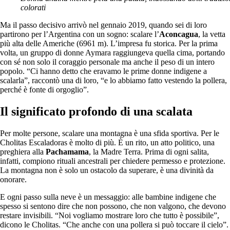
colorati
Ma il passo decisivo arrivò nel gennaio 2019, quando sei di loro
partirono per l’Argentina con un sogno: scalare l’
Aconcagua
, la vetta
più alta delle Americhe (6961 m). L’impresa fu storica. Per la prima
volta, un gruppo di donne Aymara raggiungeva quella cima, portando
con sé non solo il coraggio personale ma anche il peso di un intero
popolo. “Ci hanno detto che eravamo le prime donne indigene a
scalarla”, raccontò una di loro, “e lo abbiamo fatto vestendo la pollera,
perché è fonte di orgoglio”.
Il significato profondo di una scalata
Per molte persone, scalare una montagna è una sfida sportiva. Per le
Cholitas Escaladoras è molto di più. È un rito, un atto politico, una
preghiera alla
Pachamama
, la Madre Terra. Prima di ogni salita,
infatti, compiono rituali ancestrali per chiedere permesso e protezione.
La montagna non è solo un ostacolo da superare, è una divinità da
onorare.
E ogni passo sulla neve è un messaggio: alle bambine indigene che
spesso si sentono dire che non possono, che non valgono, che devono
restare invisibili. “Noi vogliamo mostrare loro che tutto è possibile”,
dicono le Cholitas. “Che anche con una pollera si può toccare il cielo”.