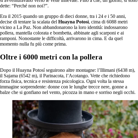
si avventuravano verso le vette innevate. Fino a che, un giorno, si sono
dette: “Perché non noi?”.
Era il 2015 quando un gruppo di dieci donne, tra i 24 e i 50 anni,
decise di tentare la scalata del
Huayna Potosí
, cima di 6088 metri
vicino a La Paz. Non abbandonarono la loro identità: indossarono
pollera, mantella colorata e bombetta, abbinate agli scarponi e ai
ramponi. Nonostante le difficoltà, arrivarono in cima. E da quel
momento nulla fu più come prima.
Oltre i 6000 metri con la pollera
Dopo il Huayna Potosí seguirono altre montagne: l’Illimani (6438 m),
il Sajama (6542 m), il Parinacota, l’Acotango. Vette che richiedono
forza fisica, tecnica e resistenza psicologica. Ogni volta la stessa
immagine sorprendente: donne con le lunghe trecce nere, gonne a
balze che si gonfiano nel vento, picozza in mano e sorriso negli occhi.