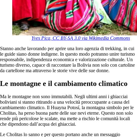
Yves Picq, CC BY-SA 3.0 via Wikimedia Commons
Stanno anche lavorando per aprire una loro agenzia di trekking, in cui
le guide siano donne indigene. In questo modo potranno unire turismo
responsabile, indipendenza economica e valorizzazione culturale. Un
turismo diverso, capace di raccontare la Bolivia non solo con cartoline
da cartellone ma attraverso le storie vive delle sue donne.
Le montagne e il cambiamento climatico
Ma le montagne non sono immutabili. Negli ultimi anni i ghiacciai
boliviani si stanno ritirando a una velocità preoccupante a causa del
cambiamento climatico. Il Huayna Potosí, la montagna simbolo per le
Cholitas, ha perso buona parte delle sue nevi eterne. Questo non solo
rende più pericolose le scalate, ma mette a rischio le comunità locali
che dipendono dall’acqua dei ghiacciai.
Le Cholitas lo sanno e per questo portano anche un messaggio