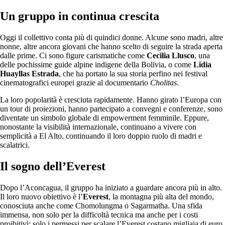
Un gruppo in continua crescita
Oggi il collettivo conta più di quindici donne. Alcune sono madri, altre
nonne, altre ancora giovani che hanno scelto di seguire la strada aperta
dalle prime. Ci sono figure carismatiche come
Cecilia Llusco
, una
delle pochissime guide alpine indigene della Bolivia, o come
Lidia
Huayllas Estrada
, che ha portato la sua storia perfino nei festival
cinematografici europei grazie al documentario
Cholitas
.
La loro popolarità è cresciuta rapidamente. Hanno girato l’Europa con
un tour di proiezioni, hanno partecipato a convegni e conferenze, sono
diventate un simbolo globale di empowerment femminile. Eppure,
nonostante la visibilità internazionale, continuano a vivere con
semplicità a El Alto, continuando il loro doppio ruolo di madri e
scalatrici.
Il sogno dell’Everest
Dopo l’Aconcagua, il gruppo ha iniziato a guardare ancora più in alto.
Il loro nuovo obiettivo è l’
Everest
, la montagna più alta del mondo,
conosciuta anche come Chomolungma o Sagarmatha. Una sfida
immensa, non solo per la difficoltà tecnica ma anche per i costi
proibitivi: solo i permessi per scalare l’Everest costano migliaia di euro.