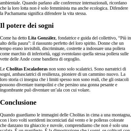
ambientale. Quando parlano alle conferenze internazionali, ricordano
che la loro lotta non è solo femminista ma anche ecologica. Difendere
la Pachamama significa difendere la vita stessa.
Il potere dei sogni
Come ha detto
Lita González
, fondatrice e guida del collettivo, “Più in
alto della paura”: il riassunto perfetto del loro spirito. Donne che un
tempo erano invisibili, discriminate, costrette a indossare una pollera
come marchio di inferiorità, oggi sventolano quella stessa pollera sulle
vette delle Ande come bandiera di orgoglio.
Le
Cholitas Escaladoras
non sono solo scalatrici. Sono narratrici di
sogni, ambasciatrici di resilienza, pioniere di un cammino nuovo. La
loro storia ci insegna che i limiti spesso non sono reali, che gli ostacoli
possono diventare trampolini e che persino una gonna pesante e
ingombrante può diventare un’ala con cui volare.
Conclusione
Quando guardiamo le immagini delle Cholitas in cima a una montagna,
con i loro volti sorridenti incorniciati dal vento e le polleras colorate
che danzano tra ghiaccio e nuvole, comprendiamo che non è solo una
scalata. È un manifesto. È la dimostrazione che i sogni, se coltivati con