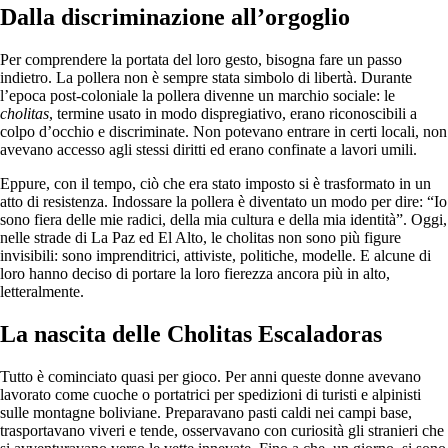
Dalla discriminazione all’orgoglio
Per comprendere la portata del loro gesto, bisogna fare un passo
indietro. La pollera non è sempre stata simbolo di libertà. Durante
l’epoca post-coloniale la pollera divenne un marchio sociale: le
cholitas
, termine usato in modo dispregiativo, erano riconoscibili a
colpo d’occhio e discriminate. Non potevano entrare in certi locali, non
avevano accesso agli stessi diritti ed erano confinate a lavori umili.
Eppure, con il tempo, ciò che era stato imposto si è trasformato in un
atto di resistenza. Indossare la pollera è diventato un modo per dire: “Io
sono fiera delle mie radici, della mia cultura e della mia identità”. Oggi,
nelle strade di La Paz ed El Alto, le cholitas non sono più figure
invisibili: sono imprenditrici, attiviste, politiche, modelle. E alcune di
loro hanno deciso di portare la loro fierezza ancora più in alto,
letteralmente.
La nascita delle Cholitas Escaladoras
Tutto è cominciato quasi per gioco. Per anni queste donne avevano
lavorato come cuoche o portatrici per spedizioni di turisti e alpinisti
sulle montagne boliviane. Preparavano pasti caldi nei campi base,
trasportavano viveri e tende, osservavano con curiosità gli stranieri che