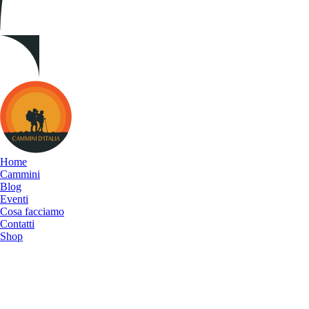
Cammini
d&#039;Italia
Home
Cammini
Blog
Eventi
Cosa facciamo
Contatti
Shop