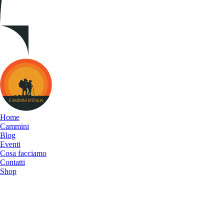
Cammini
d&#039;Italia
Home
Cammini
Blog
Eventi
Cosa facciamo
Contatti
Shop