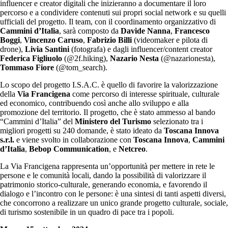
influencer e creator digitali che inizieranno a documentare il loro
percorso e a condividere contenuti sui propri social network e su quelli
ufficiali del progetto. Il team, con il coordinamento organizzativo di
Cammini d’Italia
, sarà composto da
Davide Nanna
,
Francesco
Boggi
,
Vincenzo Caruso
,
Fabrizio Billi
(videomaker e pilota di
drone),
Livia Santini
(fotografa) e dagli influencer/content creator
Federica Figliuolo
(@2f.hiking),
Nazario Nesta
(@nazarionesta),
Tommaso Fiore
(@tom_search).
Lo scopo del progetto I.S.A.C. è quello di favorire la valorizzazione
della
Via Francigena
come percorso di interesse spirituale, culturale
ed economico, contribuendo così anche allo sviluppo e alla
promozione del territorio. Il progetto, che è stato ammesso al bando
“Cammini d’Italia” del
Ministero del Turismo
selezionato tra i
migliori progetti su 240 domande, è stato ideato da
Toscana Innova
s.r.l.
e viene svolto in collaborazione con
Toscana Innova
,
Cammini
d’Italia
,
Bebop Communication
, e
Netcreo
.
La Via Francigena rappresenta un’opportunità per mettere in rete le
persone e le comunità locali, dando la possibilità di valorizzare il
patrimonio storico-culturale, generando economia, e favorendo il
dialogo e l’incontro con le persone: è una sintesi di tanti aspetti diversi,
che concorrono a realizzare un unico grande progetto culturale, sociale,
di turismo sostenibile in un quadro di pace tra i popoli.