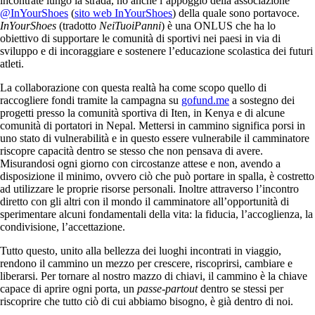
incontrate lungo la strada, ho anche l’appoggio della associazione
@InYourShoes
(
sito web InYourShoes
) della quale sono portavoce.
InYourShoes
(tradotto
NeiTuoiPanni
) è una ONLUS che ha lo
obiettivo di supportare le comunità di sportivi nei paesi in via di
sviluppo e di incoraggiare e sostenere l’educazione scolastica dei futuri
atleti.
La collaborazione con questa realtà ha come scopo quello di
raccogliere fondi tramite la campagna su
gofund.me
a sostegno dei
progetti presso la comunità sportiva di Iten, in Kenya e di alcune
comunità di portatori in Nepal.
Mettersi in cammino significa porsi in
uno stato di vulnerabilità e in questo essere vulnerabile il camminatore
riscopre capacità dentro se stesso che non pensava di avere.
Misurandosi ogni giorno con circostanze attese e non, avendo a
disposizione il minimo, ovvero ciò che può portare in spalla, è costretto
ad utilizzare le proprie risorse personali.
Inoltre attraverso l’incontro
diretto con gli altri con il mondo il camminatore all’opportunità di
sperimentare alcuni fondamentali della vita: la fiducia, l’accoglienza, la
condivisione, l’accettazione.
Tutto questo, unito alla bellezza dei luoghi incontrati in viaggio,
rendono il cammino un mezzo per crescere, riscoprirsi, cambiare e
liberarsi.
Per tornare al nostro mazzo di chiavi, il cammino è la chiave
capace di aprire ogni porta, un
passe-partout
dentro se stessi per
riscoprire che tutto ciò di cui abbiamo bisogno, è già dentro di noi.