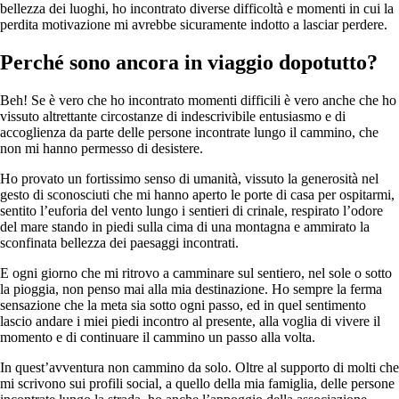
bellezza dei luoghi, ho incontrato diverse difficoltà e momenti in cui la
perdita motivazione mi avrebbe sicuramente indotto a lasciar perdere.
Perché sono ancora in viaggio dopotutto?
Beh! Se è vero che ho incontrato momenti difficili è vero anche che ho
vissuto altrettante circostanze di indescrivibile entusiasmo e di
accoglienza da parte delle persone incontrate lungo il cammino, che
non mi hanno permesso di desistere.
Ho provato un fortissimo senso di umanità, vissuto la generosità nel
gesto di sconosciuti che mi hanno aperto le porte di casa per ospitarmi,
sentito l’euforia del vento lungo i sentieri di crinale, respirato l’odore
del mare stando in piedi sulla cima di una montagna e ammirato la
sconfinata bellezza dei paesaggi incontrati.
E ogni giorno che mi ritrovo a camminare sul sentiero, nel sole o sotto
la pioggia, non penso mai alla mia destinazione. Ho sempre la ferma
sensazione che la meta sia sotto ogni passo, ed in quel sentimento
lascio andare i miei piedi incontro al presente, alla voglia di vivere il
momento e di continuare il cammino un passo alla volta.
In quest’avventura non cammino da solo. Oltre al supporto di molti che
mi scrivono sui profili social, a quello della mia famiglia, delle persone