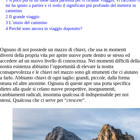
1
A poco più di un mese dalla partenza per Il Grande Viaggio, vi racconto c
mi ha spinto a partire e vi svelo il significato più profondo del mettersi in
cammino.
2
Il grande viaggio
3
L’inizio del cammino
4
Perché sono ancora in viaggio dopotutto?
Ognuno di noi possiede un mazzo di chiavi, che usa in momenti
diversi della propria vita per aprire nuove porte dentro se stesso ed
accedere ad un nuovo livello di conoscenza. Nei momenti difficili della
nostra esistenza abbiamo l’opportunità di elevare la nostra
consapevolezza e le chiavi nel mazzo sono gli strumenti che ci aiutano
a farlo. Abbiamo chiavi di ogni taglio: grandi, piccole, dalla forma
strana ed altre anonime. Ognuna di queste apre una porta specifica
dietro alla quale si celano nuove prospettive, insegnamenti,
cambiamenti radicali, insomma qualcosa di indispensabile per noi
stessi. Qualcosa che ci serve per “
crescere
”.