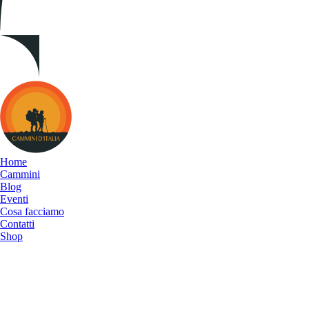
Cammini
d&#039;Italia
Home
Cammini
Blog
Eventi
Cosa facciamo
Contatti
Shop