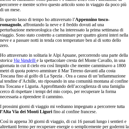
percorrere e mentre scrivo questo articolo sono in viaggio da poco più
di un mese.
In questo lasso di tempo ho attraversato l’
Appennino tosco-
romagnolo
, affrontando la neve e il freddo dovuti ad una
perturbazione meteorologica che ha interessato la prima settimana di
viaggio. Sono stato costretto a camminare per quattro giorni interi nella
neve e a passare notti in tenda con temperature ben al di sotto dello
zero.
Ho attraversato in solitaria le Alpi Apuane, percorrendo una parte della
storica
Via Vandelli
e la spettacolare cresta del Monte Cavallo, in una
giornata in cui il cielo era così limpido che mentre camminavo a 1800
metri di quota potevo ammirare il Mar Tirreno davanti alla costa
Toscana fino al golfo di La Spezia . Ora a causa di un’infiammazione
al tendine d’Achille, sto riposando in una comunità montana al confine
tra Toscana e Liguria. Approfittando dell’accoglienza di una famiglia
cerco di rispettare i tempi del mio corpo, per recuperare la forma
necessaria a riprendere il cammino.
I prossimi giorni di viaggio mi vedranno impegnato a percorrere tutta
l’Alta Via dei Monti Liguri
fino al confine francese.
Così in appena 30 giorni di viaggio, di cui 16 passati lungo i sentieri e
altrettanti fermo per recuperare energie o semplicemente per godermi la