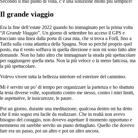
Secondo il mio punto di vista, c’è una soluzione molto più semplice!
Il grande viaggio
Era la fine dell’estate 2022 quando ho immaginato per la prima volta
“
Il Grande Viaggio
”. Un giorno di settembre ho acceso il GPS e
tracciato una linea dalla porta di casa mia, che si trova a Forlì, fino a
Tarifa sulla costa atlantica della Spagna. Non so perché proprio quel
posto, ma il vento soffiava in quella direzione e non mi sono fatto altre
domande. Non ho fatto altro che immaginare la strada più spettacolare
per raggiungere quella meta. Non la più veloce o la meno faticosa, ma
la più spettacolare.
Volevo vivere tutta la bellezza interiore ed esteriore del cammino.
Mi è servito un po’ di tempo per organizzare la partenza e ho sbattuto
la testa diverse volte, soprattutto contro me stesso, contro i miei limiti,
le aspettative, le insicurezze, le paure.
Poi un giorno, durante una meditazione, qualcosa dentro mi ha detto
che il mio sogno era facile da realizzare. Che in realtà non avevo
bisogno del coraggio, non dovevo aspettare il momento opportuno e
nemmeno mi sarebbe servito un piano dettagliato. Quello che dovevo
fare era un passo, poi un altro e poi un altro ancora.