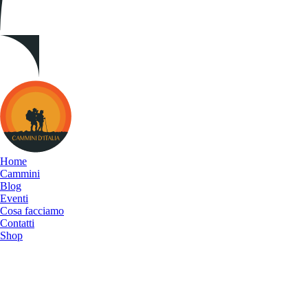
Cammini
d&#039;Italia
Home
Cammini
Blog
Eventi
Cosa facciamo
Contatti
Shop