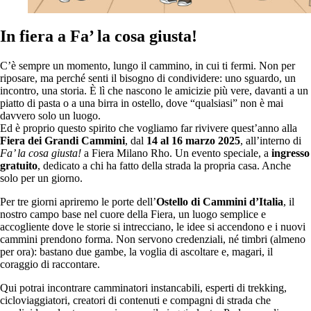
In fiera a Fa’ la cosa giusta!
C’è sempre un momento, lungo il cammino, in cui ti fermi. Non per
riposare, ma perché senti il bisogno di condividere: uno sguardo, un
incontro, una storia. È lì che nascono le amicizie più vere, davanti a un
piatto di pasta o a una birra in ostello, dove “qualsiasi” non è mai
davvero solo un luogo.
Ed è proprio questo spirito che vogliamo far rivivere quest’anno alla
Fiera dei Grandi Cammini
, dal
14 al 16 marzo 2025
, all’interno di
Fa’ la cosa giusta!
a Fiera Milano Rho. Un evento speciale, a
ingresso
gratuito
, dedicato a chi ha fatto della strada la propria casa. Anche
solo per un giorno.
Per tre giorni apriremo le porte dell’
Ostello di Cammini d’Italia
, il
nostro campo base nel cuore della Fiera, un luogo semplice e
accogliente dove le storie si intrecciano, le idee si accendono e i nuovi
cammini prendono forma. Non servono credenziali, né timbri (almeno
per ora): bastano due gambe, la voglia di ascoltare e, magari, il
coraggio di raccontare.
Qui potrai incontrare camminatori instancabili, esperti di trekking,
cicloviaggiatori, creatori di contenuti e compagni di strada che