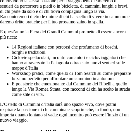
condividono la stessa passione per il viaggio lento. Parleremo di
sentieri da percorrere a piedi o in bicicletta, di cammini lunghi e brevi,
di chi parte da solo e di chi trova compagnia lungo la via.
Racconteremo i dietro le quinte di chi ha scelto di vivere in cammino e
daremo dritte pratiche per il tuo prossimo zaino in spalla.
E quest’anno la Fiera dei Grandi Cammini promette di essere ancora
più ricca:
14 Regioni italiane con percorsi che profumano di boschi,
borghi e tradizioni.
Ciclovie spettacolari, incontri con autori e cicloviaggiatori che
hanno attraversato la Patagonia o tracciato nuovi sentieri sulle
mappe d’Italia
Workshop pratici, come quello di Tom Search su come preparare
lo zaino perfetto per affrontare un cammino in autonomi
E poi storie che emozionano: dal Cammino dei Ribelli a quello
lungo la Via Romea Strata, con racconti di chi ha scelto la strada
come stile di vita.
L’Ostello di Cammini d’Italia sarà uno spazio vivo, dove potrai
respirare la passione di chi cammina e scoprire che, in fondo, non
importa quanto lontano si vada: ogni incontro può essere l’inizio di un
nuovo viaggio.