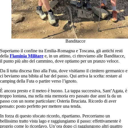
Banditacce
Superiamo il confine tra Emilia-Romagna e Toscana, gli antichi resti
della
Flaminia Militare
e, in un attimo, ci ritroviamo alle Banditacce,
il punto più alto del cammino, dove optiamo per un pranzo veloce.
Da lì tutta discesa fino alla Futa, dove visitiamo il cimitero germanico e
ci beviamo una bibita al bar del passo. Qui arriva la scelta: restare al
camping della Futa o partire verso l’ignoto.
È ancora presto e il meteo è buono. La tappa successiva, Sant’Agata, è
troppo lontana, ma nella mia memoria ero passato due anni fa da un
passo con un nome particolare: Osteria Bruciata. Ricordo di aver
pensato: posto perfetto per mettere una tenda.
In forza di questo sfocato ricordo, ripartiamo. Percorriamo un
bellissimo tratto vista lago e raggiungiamo il passo: effettivamente è
proprio come lo ricordavo. Un’ora dopo ci raggiungono altri quattro