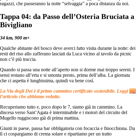
ragazzi, che passeranno la notte “selvaggia” a poca distanza da noi.
Tappa 04: da Passo dell’Osteria Bruciata
a
Bivigliano
34 km, 900 m+
Qualche abitante del bosco deve averci fatto visita durante la notte: dei
resti del riso allo zafferano lasciati da Luca vicino al tavolo da picnic
non c’è più traccia.
Quando si passa una notte all’aperto non si dorme mai troppo sereni. I
sensi restano all’erta e si smonta presto, prima dell’alba. La giornata
che ci aspetta è lunghissima, quindi va bene così.
La Via degli Dei è il primo cammino certificato sostenibile. Leggi
qui
l’articolo che abbiamo redatto.
Recuperiamo tutto e, poco dopo le 7, siamo già in cammino. La
discesa verso Sant’Agata è interminabile e i motori del circuito del
Mugello ruggiscono già di prima mattina.
Giunti in paese, pausa bar obbligatoria con focaccia e finocchiona. Da
lì ci cospargiamo di crema solare e ripartiamo per un tratto