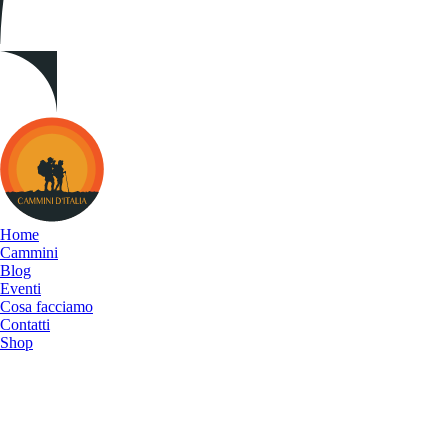
Cammini
d&#039;Italia
Home
Cammini
Blog
Eventi
Cosa facciamo
Contatti
Shop