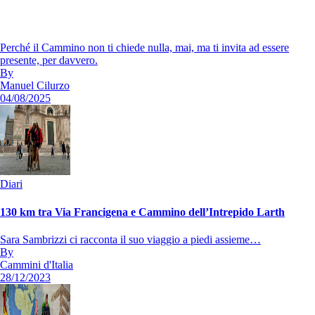
Perché il Cammino non ti chiede nulla, mai, ma ti invita ad essere
presente, per davvero.
By
Manuel Cilurzo
04/08/2025
Diari
130 km tra Via Francigena e Cammino dell’Intrepido Larth
Sara Sambrizzi ci racconta il suo viaggio a piedi assieme…
By
Cammini d'Italia
28/12/2023