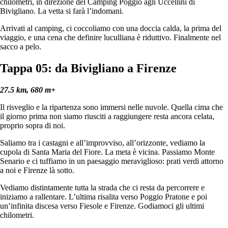
chilometri, in direzione del Camping Poggio agli Uccellini di
Bivigliano. La vetta si farà l’indomani.
Arrivati al camping, ci coccoliamo con una doccia calda, la prima del
viaggio, e una cena che definire luculliana è riduttivo. Finalmente nel
sacco a pelo.
Tappa 05: da
Bivigliano a Firenze
27.5 km, 680 m+
Il risveglio e la ripartenza sono immersi nelle nuvole. Quella cima che
il giorno prima non siamo riusciti a raggiungere resta ancora celata,
proprio sopra di noi.
Saliamo tra i castagni e all’improvviso, all’orizzonte, vediamo la
cupola di Santa Maria del Fiore. La meta è vicina. Passiamo Monte
Senario e ci tuffiamo in un paesaggio meraviglioso: prati verdi attorno
a noi e Firenze là sotto.
Vediamo distintamente tutta la strada che ci resta da percorrere e
iniziamo a rallentare. L’ultima risalita verso Poggio Pratone e poi
un’infinita discesa verso Fiesole e Firenze. Godiamoci gli ultimi
chilometri.