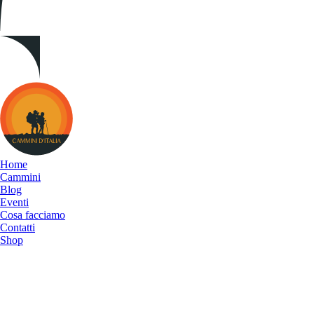
Cammini
d&#039;Italia
Home
Cammini
Blog
Eventi
Cosa facciamo
Contatti
Shop