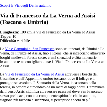
Scopri la Via degli Dei in autunno!
Via di Francesco da La Verna ad Assisi
(Toscana e Umbria)
Lunghezza:
190 km la Via di Francesco da La Verna ad Assisi
Tappe:
10
Difficoltà:
variabile
Le
Vie e Cammini di San Francesco
sono sei itinerari, da Rimini a La
Verna, da Firenze ad Assisi, fino a Roma, che si intrecciano attraverso
borghi medievali, foreste sacre, eremi silenziosi e città millenarie.
In autunno te ne consigliamo una: la Via di Francesco da La Verna ad
Assisi
La
Via di Francesco
da La Verna ad Assisi
attraversa i boschi del
Casentino e dell’Appennino umbro-toscano, dove il foliage è il
protagonista assoluto. Il Santuario della Verna, incastonato nella
foresta, in ottobre è circondato da un mare di faggi dorati. Camminare
da lì verso Assisi significa attraversare paesaggi dove San Francesco
stesso predicava, con una componente spirituale che in autunno,
stagione più raccolta e silenziosa, si percepisce ancora di più.