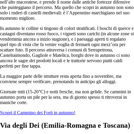
nell’alto maceratese, e prende il nome dalle antiche fortezze difensive
che punteggiano il percorso. Ma quello che scopri in autunno non sono
solo i ruderi di castelli medievali: è l’Appennino marchigiano nel suo
momento migliore.
In autunno le colline si tingono di colori stratificati. I boschi di querce e
castagni diventano rosso fuoco, i vigneti sono carichi (in alcune zone si
vendemmia ancora a inizio stagione), e i paesaggi aperti ti regalano
quel tipo di vista che fa venire voglia di fermarti ogni mezz’ora per
scattare foto. Il percorso attraversa i comuni di Serrapetrona,
Castelraimondo, Gagliole e Matelica, borghi dove in autunno ci sono
ancora le sagre dei prodotti locali e le trattorie servono piatti caldi
perfetti per fine tappa.
La maggior parte delle strutture resta aperta fino a novembre, ma
conviene sempre verificare, prenotando in anticipo gli alloggi.
Giornate miti (15-20°C) e notti fresche, ma non gelide. Se cammini in
autunno porta un pile per la sera, ma di giorno spesso ti ritroverai in
maniche corte.
Scopri il Cammino dei Forti in autunno!
Via degli Dei (Emilia-Romagna e Toscana)