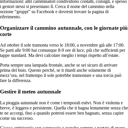
informazioni: altri camminatori condividono contatti, consigli, e spesso
i gestori stessi si presentano lì. Cerca il nome del cammino nella
sezione “gruppi” su Facebook e dovresti trovare la pagina di
riferimento.
Organizzare il cammino autunnale, con le giornate più
corte
Ad ottobre il sole tramonta verso le 18:00, a novembre già alle 17:00.
Se parti alle 9:00 hai comunque 8-9 ore di luce, più che sufficienti per
tappe standard. Ma devi calcolare meglio i tempi rispetto all’estate.
Porta sempre una lampada frontale, anche se sei sicuro di arrivare
prima del buio. Questo perché, se ti ritardi anche solamente di
mezz’ora, nel frattempo il sole potrebbe tramontare e una torcia può
fare la differenza.
Gestire il meteo autunnale
La pioggia autunnale non è come i temporali estivi. Non è violenta e
breve, è leggera e persistente. Quella che ti bagna lentamente senza che
te ne accorgi, fino a quando potresti essere ben bagnato, senza capire
come sia successo.
Giacca antipioggia con cappuccio o poncho sempre a portata di mano,