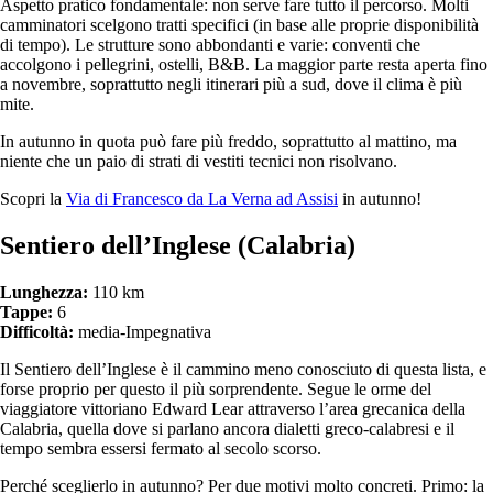
Aspetto pratico fondamentale: non serve fare tutto il percorso. Molti
camminatori scelgono tratti specifici (in base alle proprie disponibilità
di tempo). Le strutture sono abbondanti e varie: conventi che
accolgono i pellegrini, ostelli, B&B. La maggior parte resta aperta fino
a novembre, soprattutto negli itinerari più a sud, dove il clima è più
mite.
In autunno in quota può fare più freddo, soprattutto al mattino, ma
niente che un paio di strati di vestiti tecnici non risolvano.
Scopri la
Via di Francesco da La Verna ad Assisi
in autunno!
Sentiero dell’Inglese (Calabria)
Lunghezza:
110 km
Tappe:
6
Difficoltà:
media-Impegnativa
Il Sentiero dell’Inglese è il cammino meno conosciuto di questa lista, e
forse proprio per questo il più sorprendente. Segue le orme del
viaggiatore vittoriano Edward Lear attraverso l’area grecanica della
Calabria, quella dove si parlano ancora dialetti greco-calabresi e il
tempo sembra essersi fermato al secolo scorso.
Perché sceglierlo in autunno? Per due motivi molto concreti. Primo: la