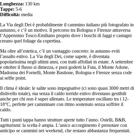
Lunghezza:
130 km
Tappe:
5-6
Difficoltà:
media
La Via degli Dei è probabilmente il cammino italiano più fotografato in
autunno, e c’è un motivo. Il percorso tra Bologna e Firenze attraversa
l’Appennino Tosco-Emiliano proprio dove i boschi di faggi e castagni
creano quel foliage da copertina.
Ma oltre all’estetica, c’è un vantaggio concreto: in autunno eviti
l’assalto estivo. La Via degli Dei, come sapete, è diventata
popolarissima negli ultimi anni, con tratti affollati in estate. A settembre
e ottobre il flusso si dimezza, e puoi goderti la Futa, il Monte Adone,
Madonna dei Fornelli, Monte Bastione, Bologna e Firenze senza code
ai selfie point.
Il clima è ideale: le salite sono impegnative (ci sono quasi 3000 metri di
dislivello totale), ma senza il caldo torrido estivo diventano gestibili
anche per chi non è super allenato. Le temperature oscillano tra i 12-
18°C, perfette per camminare con ritmo sostenuto senza soffrire il
caldo.
Tutti i punti tappa hanno strutture aperte tutto l’anno. Ostelli, B&B,
agriturismi: la scelta è ampia. L’unico accorgimento è prenotare con
anticipo se cammini nei weekend, che restano abbastanza frequentati.