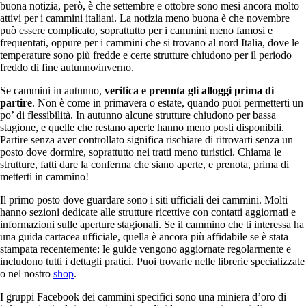
buona notizia, però, è che settembre e ottobre sono mesi ancora molto
attivi per i cammini italiani. La notizia meno buona è che novembre
può essere complicato, soprattutto per i cammini meno famosi e
frequentati, oppure per i cammini che si trovano al nord Italia, dove le
temperature sono più fredde e certe strutture chiudono per il periodo
freddo di fine autunno/inverno.
Se cammini in autunno,
verifica e prenota gli alloggi prima di
partire
. Non è come in primavera o estate, quando puoi permetterti un
po’ di flessibilità. In autunno alcune strutture chiudono per bassa
stagione, e quelle che restano aperte hanno meno posti disponibili.
Partire senza aver controllato significa rischiare di ritrovarti senza un
posto dove dormire, soprattutto nei tratti meno turistici. Chiama le
strutture, fatti dare la conferma che siano aperte, e prenota, prima di
metterti in cammino!
Il primo posto dove guardare sono i siti ufficiali dei cammini. Molti
hanno sezioni dedicate alle strutture ricettive con contatti aggiornati e
informazioni sulle aperture stagionali. Se il cammino che ti interessa ha
una guida cartacea ufficiale, quella è ancora più affidabile se è stata
stampata recentemente: le guide vengono aggiornate regolarmente e
includono tutti i dettagli pratici. Puoi trovarle nelle librerie specializzate
o nel nostro
shop
.
I gruppi Facebook dei cammini specifici sono una miniera d’oro di