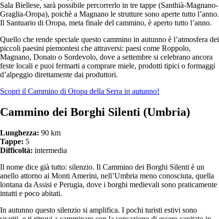
Sala Biellese, sarà possibile percorrerlo in tre tappe (Santhià-Magnano-
Graglia-Oropa), poichè a Magnano le strutture sono aperte tutto l’anno.
Il Santuario di Oropa, meta finale del cammino, è aperto tutto l’anno.
Quello che rende speciale questo cammino in autunno è l’atmosfera dei
piccoli paesini piemontesi che attraversi: paesi come Roppolo,
Magnano, Donato o Sordevolo, dove a settembre si celebrano ancora
feste locali e puoi fermarti a comprare miele, prodotti tipici o formaggi
d’alpeggio direttamente dai produttori.
Scopri il Cammino di Oropa della Serra in autunno!
Cammino dei Borghi Silenti (Umbria)
Lunghezza:
90 km
Tappe:
5
Difficoltà:
intermedia
Il nome dice già tutto: silenzio. Il Cammino dei Borghi Silenti è un
anello attorno ai Monti Amerini, nell’Umbria meno conosciuta, quella
lontana da Assisi e Perugia, dove i borghi medievali sono praticamente
intatti e poco abitati.
In autunno questo silenzio si amplifica. I pochi turisti estivi sono
spariti, e ti ritrovi a camminare con la sensazione di essere capitato in