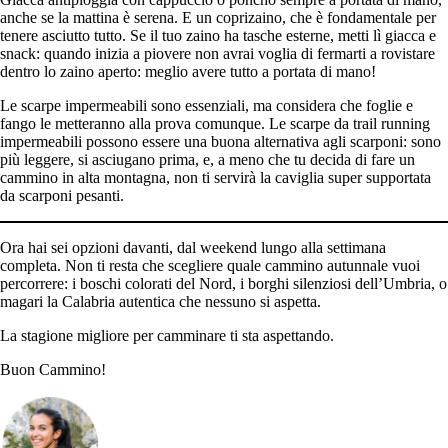
anche se la mattina è serena. E un coprizaino, che è fondamentale per
tenere asciutto tutto. Se il tuo zaino ha tasche esterne, metti lì giacca e
snack: quando inizia a piovere non avrai voglia di fermarti a rovistare
dentro lo zaino aperto: meglio avere tutto a portata di mano!
Le scarpe impermeabili sono essenziali, ma considera che foglie e
fango le metteranno alla prova comunque. Le scarpe da trail running
impermeabili possono essere una buona alternativa agli scarponi: sono
più leggere, si asciugano prima, e, a meno che tu decida di fare un
cammino in alta montagna, non ti servirà la caviglia super supportata
da scarponi pesanti.
Ora hai sei opzioni davanti, dal weekend lungo alla settimana
completa. Non ti resta che scegliere quale cammino autunnale vuoi
percorrere: i boschi colorati del Nord, i borghi silenziosi dell’Umbria, o
magari la Calabria autentica che nessuno si aspetta.
La stagione migliore per camminare ti sta aspettando.
Buon Cammino!