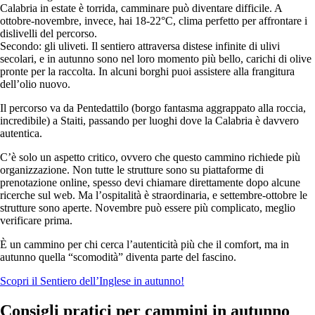
Calabria in estate è torrida, camminare può diventare difficile. A
ottobre-novembre, invece, hai 18-22°C, clima perfetto per affrontare i
dislivelli del percorso.
Secondo: gli uliveti. Il sentiero attraversa distese infinite di ulivi
secolari, e in autunno sono nel loro momento più bello, carichi di olive
pronte per la raccolta. In alcuni borghi puoi assistere alla frangitura
dell’olio nuovo.
Il percorso va da Pentedattilo (borgo fantasma aggrappato alla roccia,
incredibile) a Staiti, passando per luoghi dove la Calabria è davvero
autentica.
C’è solo un aspetto critico, ovvero che questo cammino richiede più
organizzazione. Non tutte le strutture sono su piattaforme di
prenotazione online, spesso devi chiamare direttamente dopo alcune
ricerche sul web. Ma l’ospitalità è straordinaria, e settembre-ottobre le
strutture sono aperte. Novembre può essere più complicato, meglio
verificare prima.
È un cammino per chi cerca l’autenticità più che il comfort, ma in
autunno quella “scomodità” diventa parte del fascino.
Scopri il Sentiero dell’Inglese in autunno!
Consigli pratici per cammini in autunno