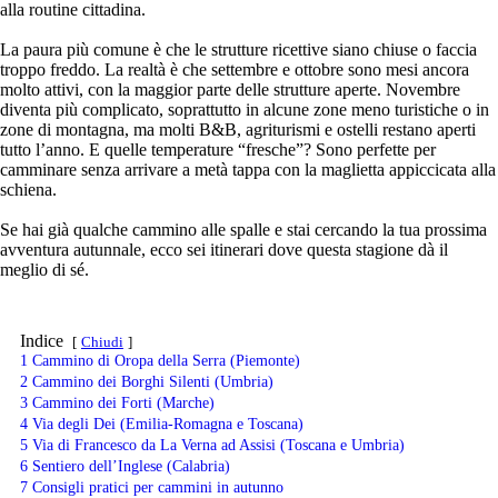
alla routine cittadina.
La paura più comune è che le strutture ricettive siano chiuse o faccia
troppo freddo. La realtà è che settembre e ottobre sono mesi ancora
molto attivi, con la maggior parte delle strutture aperte. Novembre
diventa più complicato, soprattutto in alcune zone meno turistiche o in
zone di montagna, ma molti B&B, agriturismi e ostelli restano aperti
tutto l’anno. E quelle temperature “fresche”? Sono perfette per
camminare senza arrivare a metà tappa con la maglietta appiccicata alla
schiena.
Se hai già qualche cammino alle spalle e stai cercando la tua prossima
avventura autunnale, ecco sei itinerari dove questa stagione dà il
meglio di sé.
Indice
Chiudi
1
Cammino di Oropa della Serra (Piemonte)
2
Cammino dei Borghi Silenti (Umbria)
3
Cammino dei Forti (Marche)
4
Via degli Dei (Emilia-Romagna e Toscana)
5
Via di Francesco da La Verna ad Assisi (Toscana e Umbria)
6
Sentiero dell’Inglese (Calabria)
7
Consigli pratici per cammini in autunno