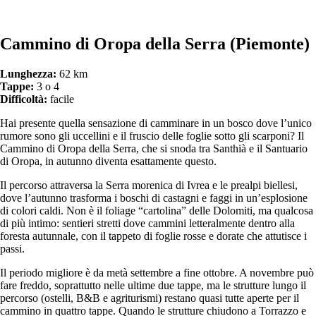
Cammino di Oropa della Serra (Piemonte)
Lunghezza:
62 km
Tappe:
3 o 4
Difficoltà:
facile
Hai presente quella sensazione di camminare in un bosco dove l’unico
rumore sono gli uccellini e il fruscio delle foglie sotto gli scarponi? Il
Cammino di Oropa della Serra, che si snoda tra Santhià e il Santuario
di Oropa, in autunno diventa esattamente questo.
Il percorso attraversa la Serra morenica di Ivrea e le prealpi biellesi,
dove l’autunno trasforma i boschi di castagni e faggi in un’esplosione
di colori caldi. Non è il foliage “cartolina” delle Dolomiti, ma qualcosa
di più intimo: sentieri stretti dove cammini letteralmente dentro alla
foresta autunnale, con il tappeto di foglie rosse e dorate che attutisce i
passi.
Il periodo migliore è da metà settembre a fine ottobre. A novembre può
fare freddo, soprattutto nelle ultime due tappe, ma le strutture lungo il
percorso (ostelli, B&B e agriturismi) restano quasi tutte aperte per il
cammino in quattro tappe. Quando le strutture chiudono a Torrazzo e