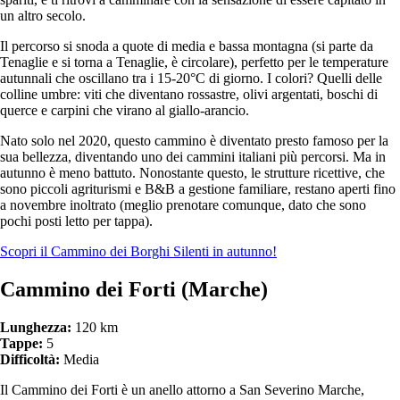
un altro secolo.
Il percorso si snoda a quote di media e bassa montagna (si parte da
Tenaglie e si torna a Tenaglie, è circolare), perfetto per le temperature
autunnali che oscillano tra i 15-20°C di giorno. I colori? Quelli delle
colline umbre: viti che diventano rossastre, olivi argentati, boschi di
querce e carpini che virano al giallo-arancio.
Nato solo nel 2020, questo cammino è diventato presto famoso per la
sua bellezza, diventando uno dei cammini italiani più percorsi. Ma in
autunno è meno battuto. Nonostante questo, le strutture ricettive, che
sono piccoli agriturismi e B&B a gestione familiare, restano aperti fino
a novembre inoltrato (meglio prenotare comunque, dato che sono
pochi posti letto per tappa).
Scopri il Cammino dei Borghi Silenti in autunno!
Cammino dei Forti (Marche)
Lunghezza:
120 km
Tappe:
5
Difficoltà:
Media
Il Cammino dei Forti è un anello attorno a San Severino Marche,