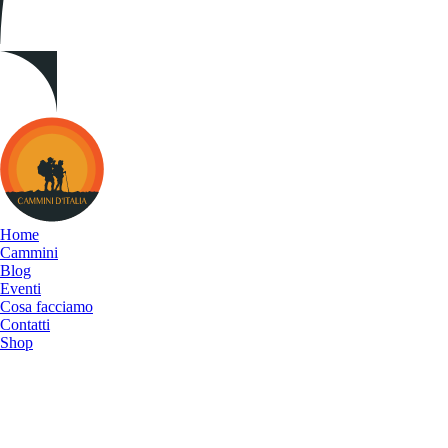
Cammini
d&#039;Italia
Home
Cammini
Blog
Eventi
Cosa facciamo
Contatti
Shop