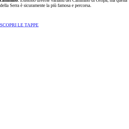
cammino
.
Esistono diverse varianti del Cammino di Oropa, ma quella
della Serra è sicuramente la più famosa e percorsa.
SCOPRI LE TAPPE