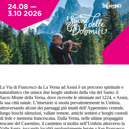
La Via di Francesco da La Verna ad Assisi è un percorso spirituale e
naturalistico che unisce due luoghi simbolo della vita del Santo: il
Sacro Monte della Verna, dove ricevette le stimmate nel 1224, e Assisi,
la sua città natale. L’itinerario si snoda prevalentemente in Umbria,
attraversando alcuni dei paesaggi più intatti dell’Appennino centrale,
lungo boschi silenziosi, vallate remote, antichi sentieri e borghi custodi
di fede e memoria francescana. Dalla Verna, nelle ultime propaggini
toscane del Casentino, il cammino si inoltra nell’Umbria attraverso la
Valle Santa, toccando località profondamente legate a San Francesco