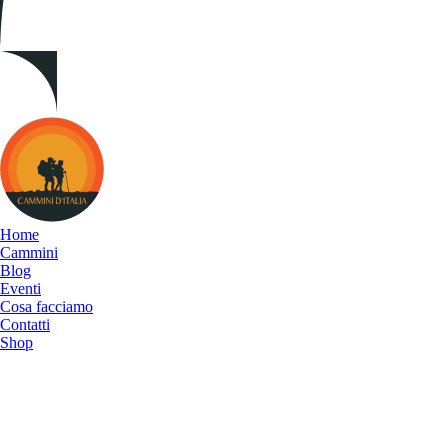
Cammini
d&#039;Italia
Home
Cammini
Blog
Eventi
Cosa facciamo
Contatti
Shop