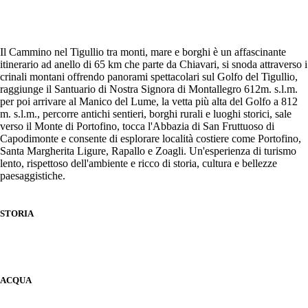
Il Cammino nel Tigullio tra monti, mare e borghi è un affascinante
itinerario ad anello di 65 km che parte da Chiavari, si snoda attraverso i
crinali montani offrendo panorami spettacolari sul Golfo del Tigullio,
raggiunge il Santuario di Nostra Signora di Montallegro 612m. s.l.m.
per poi arrivare al Manico del Lume, la vetta più alta del Golfo a 812
m. s.l.m., percorre antichi sentieri, borghi rurali e luoghi storici, sale
verso il Monte di Portofino, tocca l'Abbazia di San Fruttuoso di
Capodimonte e consente di esplorare località costiere come Portofino,
Santa Margherita Ligure, Rapallo e Zoagli. Un'esperienza di turismo
lento, rispettoso dell'ambiente e ricco di storia, cultura e bellezze
paesaggistiche.
STORIA
ACQUA