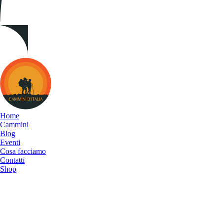
Cammini
d&#039;Italia
Home
Cammini
Blog
Eventi
Cosa facciamo
Contatti
Shop