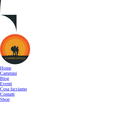
Cammini
d&#039;Italia
Home
Cammini
Blog
Eventi
Cosa facciamo
Contatti
Shop