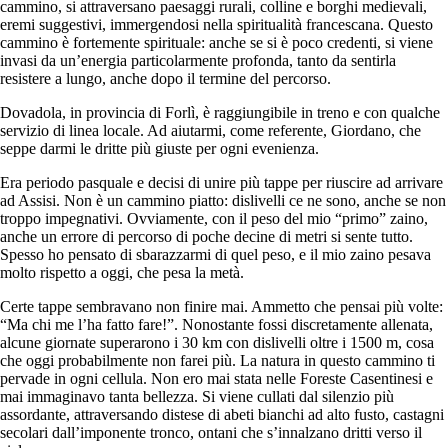
cammino, si attraversano paesaggi rurali, colline e borghi medievali,
eremi suggestivi, immergendosi nella spiritualità francescana. Questo
cammino è fortemente spirituale: anche se si è poco credenti, si viene
invasi da un’energia particolarmente profonda, tanto da sentirla
resistere a lungo, anche dopo il termine del percorso.
Dovadola, in provincia di Forlì, è raggiungibile in treno e con qualche
servizio di linea locale. Ad aiutarmi, come referente, Giordano, che
seppe darmi le dritte più giuste per ogni evenienza.
Era periodo pasquale e decisi di unire più tappe per riuscire ad arrivare
ad Assisi. Non è un cammino piatto: dislivelli ce ne sono, anche se non
troppo impegnativi. Ovviamente, con il peso del mio “primo” zaino,
anche un errore di percorso di poche decine di metri si sente tutto.
Spesso ho pensato di sbarazzarmi di quel peso, e il mio zaino pesava
molto rispetto a oggi, che pesa la metà.
Certe tappe sembravano non finire mai. Ammetto che pensai più volte:
“Ma chi me l’ha fatto fare!”. Nonostante fossi discretamente allenata,
alcune giornate superarono i 30 km con dislivelli oltre i 1500 m, cosa
che oggi probabilmente non farei più. La natura in questo cammino ti
pervade in ogni cellula. Non ero mai stata nelle Foreste Casentinesi e
mai immaginavo tanta bellezza. Si viene cullati dal silenzio più
assordante, attraversando distese di abeti bianchi ad alto fusto, castagni
secolari dall’imponente tronco, ontani che s’innalzano dritti verso il