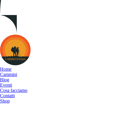
Cammini
d&#039;Italia
Home
Cammini
Blog
Eventi
Cosa facciamo
Contatti
Shop