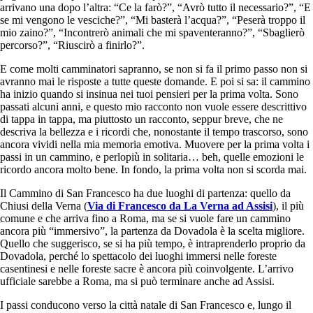
arrivano una dopo l’altra: “Ce la farò?”, “Avrò tutto il necessario?”, “E
se mi vengono le vesciche?”, “Mi basterà l’acqua?”, “Peserà troppo il
mio zaino?”, “Incontrerò animali che mi spaventeranno?”, “Sbaglierò
percorso?”, “Riuscirò a finirlo?”.
E come molti camminatori sapranno, se non si fa il primo passo non si
avranno mai le risposte a tutte queste domande. E poi si sa: il cammino
ha inizio quando si insinua nei tuoi pensieri per la prima volta. Sono
passati alcuni anni, e questo mio racconto non vuole essere descrittivo
di tappa in tappa, ma piuttosto un racconto, seppur breve, che ne
descriva la bellezza e i ricordi che, nonostante il tempo trascorso, sono
ancora vividi nella mia memoria emotiva. Muovere per la prima volta i
passi in un cammino, e perlopiù in solitaria… beh, quelle emozioni le
ricordo ancora molto bene. In fondo, la prima volta non si scorda mai.
Il Cammino di San Francesco ha due luoghi di partenza: quello da
Chiusi della Verna (
Via di Francesco da La Verna ad Assisi
), il più
comune e che arriva fino a Roma, ma se si vuole fare un cammino
ancora più “immersivo”, la partenza da Dovadola è la scelta migliore.
Quello che suggerisco, se si ha più tempo, è intraprenderlo proprio da
Dovadola, perché lo spettacolo dei luoghi immersi nelle foreste
casentinesi e nelle foreste sacre è ancora più coinvolgente. L’arrivo
ufficiale sarebbe a Roma, ma si può terminare anche ad Assisi.
I passi conducono verso la città natale di San Francesco e, lungo il