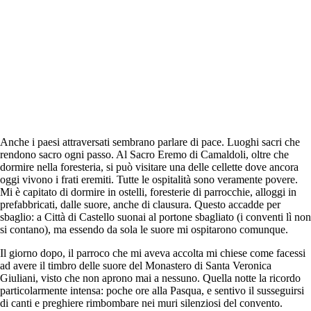
Anche i paesi attraversati sembrano parlare di pace. Luoghi sacri che
rendono sacro ogni passo. Al Sacro Eremo di Camaldoli, oltre che
dormire nella foresteria, si può visitare una delle cellette dove ancora
oggi vivono i frati eremiti. Tutte le ospitalità sono veramente povere.
Mi è capitato di dormire in ostelli, foresterie di parrocchie, alloggi in
prefabbricati, dalle suore, anche di clausura. Questo accadde per
sbaglio: a Città di Castello suonai al portone sbagliato (i conventi lì non
si contano), ma essendo da sola le suore mi ospitarono comunque.
Il giorno dopo, il parroco che mi aveva accolta mi chiese come facessi
ad avere il timbro delle suore del Monastero di Santa Veronica
Giuliani, visto che non aprono mai a nessuno. Quella notte la ricordo
particolarmente intensa: poche ore alla Pasqua, e sentivo il susseguirsi
di canti e preghiere rimbombare nei muri silenziosi del convento.