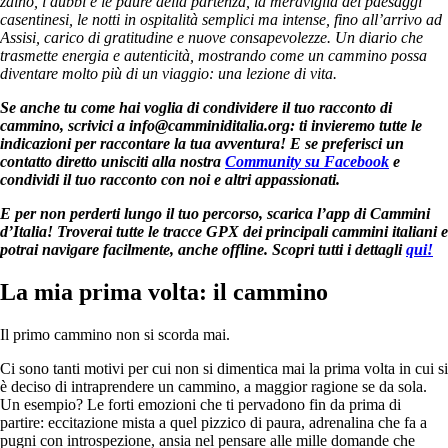
zaino, i dubbi e le paure della partenza, la meraviglia dei paesaggi
casentinesi, le notti in ospitalità semplici ma intense, fino all’arrivo ad
Assisi, carico di gratitudine e nuove consapevolezze. Un diario che
trasmette energia e autenticità, mostrando come un cammino possa
diventare molto più di un viaggio: una lezione di vita.
Se anche tu come hai voglia di condividere il tuo racconto di
cammino, scrivici a
info@camminiditalia.org
: ti invieremo tutte le
indicazioni per raccontare la tua avventura! E se preferisci un
contatto diretto unisciti alla nostra
Community su Facebook
e
condividi il tuo racconto con noi e altri appassionati.
E per non perderti lungo il tuo percorso, scarica l’app di Cammini
d’Italia! Troverai tutte le tracce GPX dei principali cammini italiani e
potrai navigare facilmente, anche offline. Scopri tutti i dettagli
qui!
La mia prima volta: il cammino
Il primo cammino non si scorda mai.
Ci sono tanti motivi per cui non si dimentica mai la prima volta in cui si
è deciso di intraprendere un cammino, a maggior ragione se da sola.
Un esempio? Le forti emozioni che ti pervadono fin da prima di
partire: eccitazione mista a quel pizzico di paura, adrenalina che fa a
pugni con introspezione, ansia nel pensare alle mille domande che