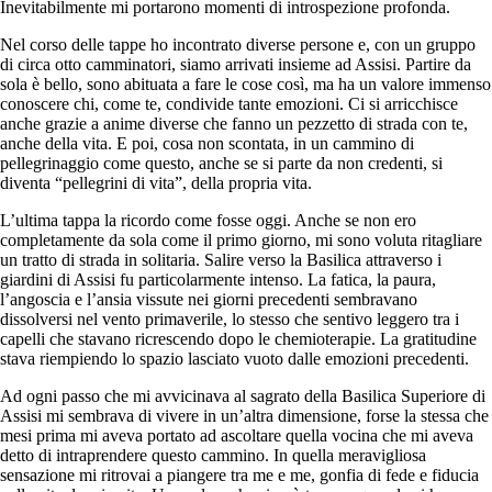
Inevitabilmente mi portarono momenti di introspezione profonda.
Nel corso delle tappe ho incontrato diverse persone e, con un gruppo
di circa otto camminatori, siamo arrivati insieme ad Assisi. Partire da
sola è bello, sono abituata a fare le cose così, ma ha un valore immenso
conoscere chi, come te, condivide tante emozioni. Ci si arricchisce
anche grazie a anime diverse che fanno un pezzetto di strada con te,
anche della vita. E poi, cosa non scontata, in un cammino di
pellegrinaggio come questo, anche se si parte da non credenti, si
diventa “pellegrini di vita”, della propria vita.
L’ultima tappa la ricordo come fosse oggi. Anche se non ero
completamente da sola come il primo giorno, mi sono voluta ritagliare
un tratto di strada in solitaria. Salire verso la Basilica attraverso i
giardini di Assisi fu particolarmente intenso. La fatica, la paura,
l’angoscia e l’ansia vissute nei giorni precedenti sembravano
dissolversi nel vento primaverile, lo stesso che sentivo leggero tra i
capelli che stavano ricrescendo dopo le chemioterapie. La gratitudine
stava riempiendo lo spazio lasciato vuoto dalle emozioni precedenti.
Ad ogni passo che mi avvicinava al sagrato della Basilica Superiore di
Assisi mi sembrava di vivere in un’altra dimensione, forse la stessa che
mesi prima mi aveva portato ad ascoltare quella vocina che mi aveva
detto di intraprendere questo cammino. In quella meravigliosa
sensazione mi ritrovai a piangere tra me e me, gonfia di fede e fiducia