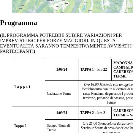
Programma
(
IL PROGRAMMA POTREBBE SUBIRE VARIAZIONI PER
IMPREVISTI E/O PER FORZE MAGGIORI. IN QUESTA
EVENTUALITÀ SARANNO TEMPESTIVAMENTE AVVISATI I
PARTECIPANTI
)
MADONNA 
CAMPIGLI
3/09
/
24
TAPPA 1 – km 22
CADERZO
TERME
Ore 16.00 Merenda con un agricol
T a p p a 1
locale
Incontro con un allevatore di 
Caderzone Terme
razza Rendena, degustando i prodott
territorio, parlando di passato, pres
futuro
CADERZO
4/09/24
TAPPA 2 – km 21
TERME – 
Ore 21.00
Spettacolo di danza con 
Saone / Tione di
Tappa 2
Serebour
Serata di breakdance con ba
Trento
non vedente