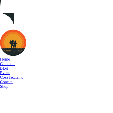
Cammini
d&#039;Italia
Home
Cammini
Blog
Eventi
Cosa facciamo
Contatti
Shop