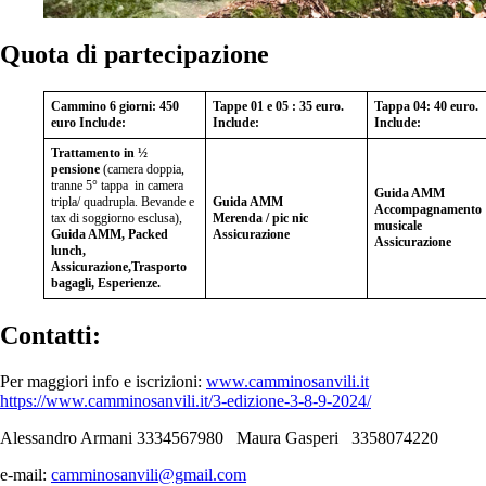
Quota di partecipazione
Cammino 6 giorni: 450
Tappe 01
e 05
: 35 euro.
Tappa 04: 40 euro.
euro
Include:
Include:
Include:
Trattamento in ½
pensione
(camera doppia,
tranne 5° tappa in camera
Guida AMM
tripla/ quadrupla. Bevande e
Guida AMM
Accompagnamento
tax di soggiorno esclusa),
Merenda / pic nic
musicale
Guida AMM, Packed
Assicurazione
Assicurazione
lunch,
Assicurazione,
Trasporto
bagagli, Esperienze.
Contatti:
Per maggiori info e iscrizioni:
www.camminosanvili.it
https://www.camminosanvili.it/3-edizione-3-8-9-2024/
Alessandro Armani 3334567980 Maura Gasperi 3358074220
e-mail:
camminosanvili@gmail.com