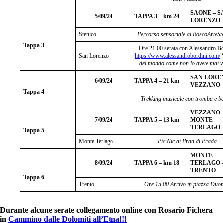
SAONE – S
5/09/24
TAPPA 3 – km 24
LORENZO
Stenico
Percorso sensoriale al BoscoArteSt
Tappa 3
Ore 21.00 serata con Alessandro Bo
San Lorenzo
https://www.alessandrobordini.com/
del mondo come non lo avete mai v
SAN LORE
6/09/24
TAPPA 4 – 21 km
VEZZANO
Tappa 4
Trekking musicale con tromba e b
VEZZANO 
7/09/24
TAPPA 5 – 13 km
MONTE
TERLAGO
Tappa 5
Monte Terlago
Pic Nic ai Prati di Prada
MONTE
8/09/24
TAPPA 6 – km 18
TERLAGO 
TRENTO
Tappa 6
Trento
Ore 15.00 Arrivo in piazza Duo
Durante alcune serate collegamento online con Rosario Fichera
in
Cammino dalle Dolomiti all’Etna!!!