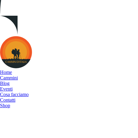
Cammini
d&#039;Italia
Home
Cammini
Blog
Eventi
Cosa facciamo
Contatti
Shop