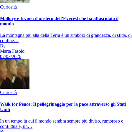
Curiosità
Mallory e Irvine: il mistero dell’Everest che ha affascinato il
mondo
La montagna più alta della Terra è un simbolo di grandezza, di sfida, di
confine…
By
Marta Fasolo
07/03/2026
Curiosità
Walk for Peace: Il pellegrinaggio per la pace attraverso gli Stati
Uniti
In un tempo in cui il mondo sembra sempre più diviso, rumoroso e
conflittuale, un…
By