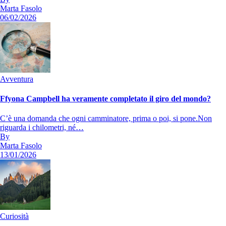
Marta Fasolo
06/02/2026
Avventura
Ffyona Campbell ha veramente completato il giro del mondo?
C’è una domanda che ogni camminatore, prima o poi, si pone.Non
riguarda i chilometri, né…
By
Marta Fasolo
13/01/2026
Curiosità