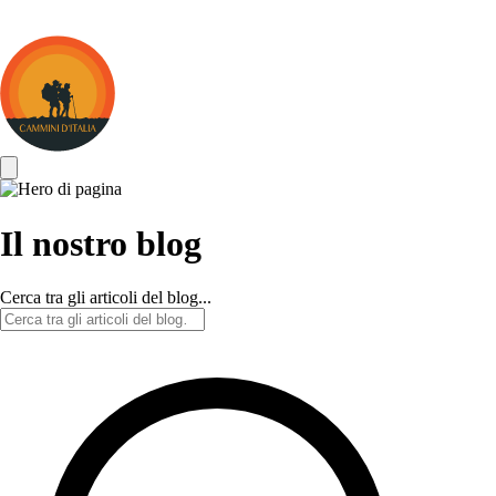
Cammini
d&#039;Italia
Il nostro blog
Cerca tra gli articoli del blog...