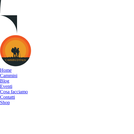
Cammini
d&#039;Italia
Home
Cammini
Blog
Eventi
Cosa facciamo
Contatti
Shop