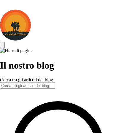
Cammini
d&#039;Italia
Il nostro blog
Cerca tra gli articoli del blog...