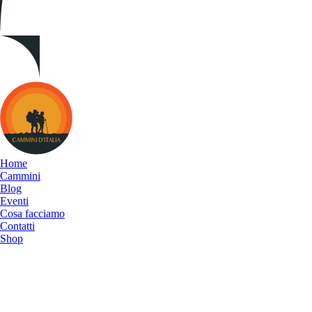
Cammini
d&#039;Italia
Home
Cammini
Blog
Eventi
Cosa facciamo
Contatti
Shop