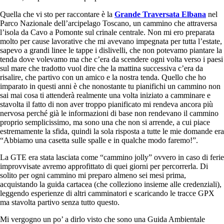
Quella che vi sto per raccontare è la
Grande Traversata Elbana
nel
Parco Nazionale dell’arcipelago Toscano, un cammino che attraversa
l’isola da Cavo a Pomonte sul crinale centrale. Non mi ero preparata
molto per cause lavorative che mi avevano impegnata per tutta l’estate,
sapevo a grandi linee le tappe i dislivelli, che non potevamo piantare la
tenda dove volevamo ma che c’era da scendere ogni volta verso i paesi
sul mare che tradotto vuol dire che la mattina successiva c’era da
risalire, che partivo con un amico e la nostra tenda. Quello che ho
imparato in questi anni è che nonostante tu pianifichi un cammino non
sai mai cosa ti attenderà realmente una volta iniziato a camminare e
stavolta il fatto di non aver troppo pianificato mi rendeva ancora più
nervosa perché già le informazioni di base non rendevano il cammino
proprio semplicissimo, ma sono una che non si arrende, a cui piace
estremamente la sfida, quindi la sola risposta a tutte le mie domande era
“Abbiamo una casetta sulle spalle e in qualche modo faremo!”.
La GTE era stata lasciata come “cammino jolly” ovvero in caso di ferie
improvvisate avremo approfittato di quei giorni per percorrerla. Di
solito per ogni cammino mi preparo almeno sei mesi prima,
acquistando la guida cartacea (che colleziono insieme alle credenziali),
leggendo esperienze di altri camminatori e scaricando le tracce GPX
ma stavolta partivo senza tutto questo.
Mi vergogno un po’ a dirlo visto che sono una Guida Ambientale