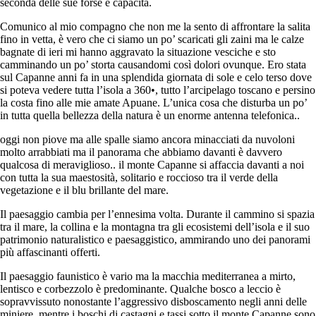
seconda delle sue forse e capacità.
Comunico al mio compagno che non me la sento di affrontare la salita
fino in vetta, è vero che ci siamo un po’ scaricati gli zaini ma le calze
bagnate di ieri mi hanno aggravato la situazione vesciche e sto
camminando un po’ storta causandomi così dolori ovunque. Ero stata
sul Capanne anni fa in una splendida giornata di sole e celo terso dove
si poteva vedere tutta l’isola a 360•, tutto l’arcipelago toscano e persino
la costa fino alle mie amate Apuane. L’unica cosa che disturba un po’
in tutta quella bellezza della natura è un enorme antenna telefonica..
oggi non piove ma alle spalle siamo ancora minacciati da nuvoloni
molto arrabbiati ma il panorama che abbiamo davanti è davvero
qualcosa di meraviglioso.. il monte Capanne si affaccia davanti a noi
con tutta la sua maestosità, solitario e roccioso tra il verde della
vegetazione e il blu brillante del mare.
Il paesaggio cambia per l’ennesima volta. Durante il cammino si spazia
tra il mare, la collina e la montagna tra gli ecosistemi dell’isola e il suo
patrimonio naturalistico e paesaggistico, ammirando uno dei panorami
più affascinanti offerti.
Il paesaggio faunistico è vario ma la macchia mediterranea a mirto,
lentisco e corbezzolo è predominante. Qualche bosco a leccio è
sopravvissuto nonostante l’aggressivo disboscamento negli anni delle
miniere, mentre i boschi di castagni e tassi sotto il monte Capanne sono