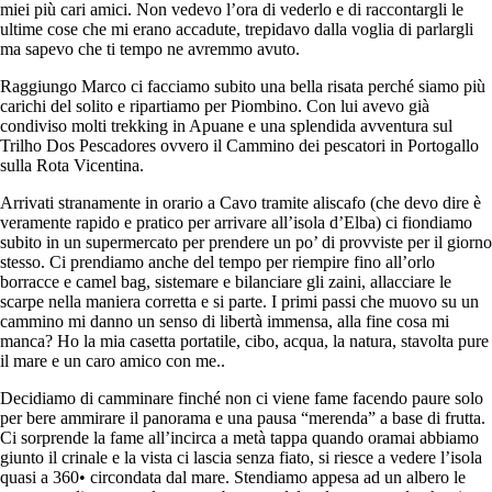
miei più cari amici. Non vedevo l’ora di vederlo e di raccontargli le
ultime cose che mi erano accadute, trepidavo dalla voglia di parlargli
ma sapevo che ti tempo ne avremmo avuto.
Raggiungo Marco ci facciamo subito una bella risata perché siamo più
carichi del solito e ripartiamo per Piombino. Con lui avevo già
condiviso molti trekking in Apuane e una splendida avventura sul
Trilho Dos Pescadores ovvero il Cammino dei pescatori in Portogallo
sulla Rota Vicentina.
Arrivati stranamente in orario a Cavo tramite aliscafo (che devo dire è
veramente rapido e pratico per arrivare all’isola d’Elba) ci fiondiamo
subito in un supermercato per prendere un po’ di provviste per il giorno
stesso. Ci prendiamo anche del tempo per riempire fino all’orlo
borracce e camel bag, sistemare e bilanciare gli zaini, allacciare le
scarpe nella maniera corretta e si parte. I primi passi che muovo su un
cammino mi danno un senso di libertà immensa, alla fine cosa mi
manca? Ho la mia casetta portatile, cibo, acqua, la natura, stavolta pure
il mare e un caro amico con me..
Decidiamo di camminare finché non ci viene fame facendo paure solo
per bere ammirare il panorama e una pausa “merenda” a base di frutta.
Ci sorprende la fame all’incirca a metà tappa quando oramai abbiamo
giunto il crinale e la vista ci lascia senza fiato, si riesce a vedere l’isola
quasi a 360• circondata dal mare. Stendiamo appesa ad un albero le