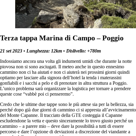
Terza tappa Marina di Campo – Poggio
21 set 2023
•
Lunghezza: 12km
•
Dislivello: +780m
Indossiamo ancora una volta gli indumenti umidi che durante la notte
piovosa non si sono asciugati. Il meteo anche in questo ennesimo
cammino non ci ha aiutati e non ci aiuterà nei prossimi giorni quindi
optiamo per lasciare alla signora dell’hotel la tenda i materassini
gonfiabili e i sacchi a pelo e di prenotare in altra struttura a Poggio.
L’unico problema sarà organizzare la logistica per tornare a prendere
queste cose “vabbè poi ci penseremo”.
Credo che le ultime due tappe sono le più attese sia per la bellezza, sia
perché dopo già due giorni di cammino ci si appresta all’avvicinamento
del Monte Capanne. Il tracciato della GTE costeggia il Capanne
escludendone la vetta e questo sinceramente lo trovo giusto perché un
cammino – a parere mio – deve dare la possibilità a tutti di essere
percorso e dare l’opzione di deviazioni a discrezione del viandante a