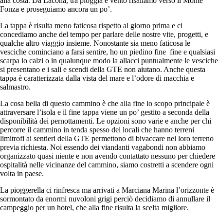
alla costa. Da Lacona, tra pioggia e vento risaliamo verso il Monte
Fonza e proseguiamo ancora un po’.
La tappa è risulta meno faticosa rispetto al giorno prima e ci
concediamo anche del tempo per parlare delle nostre vite, progetti, e
qualche altro viaggio insieme. Nonostante sia meno faticosa le
vesciche cominciano a farsi sentire, ho un piedino fine fine e qualsiasi
scarpa io calzi o in qualunque modo la allacci puntualmente le vesciche
si presentano e i sali e scendi della GTE non aiutano. Anche questa
tappa è caratterizzata dalla vista del mare e l’odore di macchia e
salmastro.
La cosa bella di questo cammino è che alla fine lo scopo principale è
attraversare l’isola e il fine tappa viene un po’ gestito a seconda della
disponibilità dei pernottamenti. Le opzioni sono varie e anche per chi
percorre il cammino in tenda spesso dei locali che hanno terreni
limitrofi ai sentieri della GTE permettono di bivaccare nel loro terreno
previa richiesta. Noi essendo dei viandanti vagabondi non abbiamo
organizzato quasi niente e non avendo contattato nessuno per chiedere
ospitalità nelle vicinanze del cammino, siamo costretti a scendere ogni
volta in paese.
La pioggerella ci rinfresca ma arrivati a Marciana Marina l’orizzonte è
sormontato da enormi nuvoloni grigi perciò decidiamo di annullare il
campeggio per un hotel, che alla fine risulta la scelta migliore.