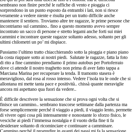
sembrano non finire perché le raffiche di vento e pioggia ci
sorprendono in un punto esposto da entrambi i lati, non si riesce
veramente a vedere niente e risulta per un tratto difficile anche
mantenere il sentiero. Troviamo altre tre ragazze, le prime persone che
incontriamo sul cammino.. fino a questo momento avevo sempre
incontrato un sacco di persone e stretto legami anche forti sui miei
cammini e incontrare queste ragazze soltanto adesso, soltanto per gli
ultimi chilometri un po’ mi dispiace.
Passiamo l’ultimo tratto chiacchierando sotto la pioggia e piano piano
la costa riappare sotto ai nostri piedi. Salutate le ragazze, fatta la foto
di rito a fine cammino prendiamo il primo autobus per Portoferraio
dove ci attende il nostro traghetto non prima di aver fatto tappa a
Marciana Marina per recuperare la tenda. Il tramonto stasera è
meraviglioso, dal rosa al rosso intenso. Vedere l’isola tra le onde che si
allontana mi mette tanta pace e positività.. chissà quante meraviglie
ancora mi aspettano qua fuori da vedere..
È difficile descrivere la sensazione che si prova ogni volta che si
finisce un cammino.. sembrano trascorse settimane dalla partenza ma
forse semplicemente perché il viaggio a piedi, il viaggio lento, permette
di vivere ogni cosa più intensamente e nonostante lo sforzo fisico, le
vesciche ai piedi l’immensa nostalgia e il vuoto della fine ti fa
desiderare soltanto di ricominciare e continuare a camminare.
Cammino perché il progredire in avanti dei passi mi fa la sensazione