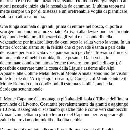
metri slm e tra battute iniziamo la risalita. Ho molta energia rispetto ai
giorni passati e inizia già la nostalgia da cammino. L’ultima tappa mi
mette sempre un po’ di tristezza e un irrefrenabile voglia di pianificare
subito un altro cammino.
Una lunga scalinata di graniti, prima di entrare nel bosco, ci porta a
scorgere un panorama mozzafiato. Arrivati alla deviazione per il monte
Capanne decidiamo di liberarci degli zaini e nasconderli nella
vegetazione per iniziare liberi da ogni peso la salita verso la vetta. In un
batter d’occhio siamo su, la felicità che ci pervade è tanta a pari della
delusione per la mancata vista panoramica perché ci troviamo immersi
tra una coltre di nebbia umida, fitta e pesante. Dalla vetta, in
determinate condizioni atmosferiche (ovvero non quelle di oggi), è
possibile osservare tutta la costa dalla Liguria assieme alle Alpi
Apuane, alle Colline Metallifere, al Monte Amiata; sono inoltre visibili
tutte le isole dell’Arcipelago Toscano, la Corsica col Monte Cinto e il
Monte Rotondo e, in condizioni di estrema visibilità, anche la
Sardegna settentrionale.
Il Monte Capanne è la montagna più alta dell’isola d’Elba e dell’intera
provincia di Livorno. Costituita prevalentemente da graniti e aggiunge
i 1019m. Rassegnati ci scattiamo qualche foto e come veri stambecchi
Apuani zampettiamo giù tra le rocce del Capanne per recuperare gli
zaini che troviamo inumiditi dalla fitta nebbia.
Da qui in poi sarà tutta discesa fino a Pomonte ma le difficoltà