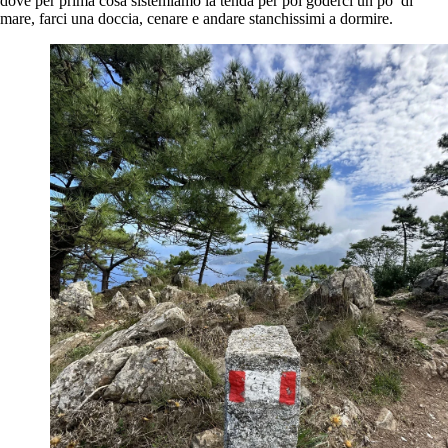
dove per prima cosa sistemiamo la tenda per poi goderci un po’ di
mare, farci una doccia, cenare e andare stanchissimi a dormire.