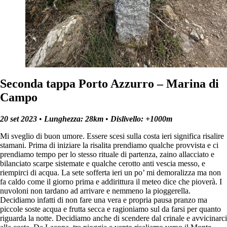
Seconda tappa Porto Azzurro – Marina di
Campo
20 set 2023
•
Lunghezza: 28km
•
Dislivello: +1000m
Mi sveglio di buon umore. Essere scesi sulla costa ieri significa risalire
stamani. Prima di iniziare la risalita prendiamo qualche provvista e ci
prendiamo tempo per lo stesso rituale di partenza, zaino allacciato e
bilanciato scarpe sistemate e qualche cerotto anti vescia messo, e
riempirci di acqua. La sete sofferta ieri un po’ mi demoralizza ma non
fa caldo come il giorno prima e addirittura il meteo dice che pioverà. I
nuvoloni non tardano ad arrivare e nemmeno la pioggerella.
Decidiamo infatti di non fare una vera e propria pausa pranzo ma
piccole soste acqua e frutta secca e ragioniamo sul da farsi per quanto
riguarda la notte. Decidiamo anche di scendere dal crinale e avvicinarci