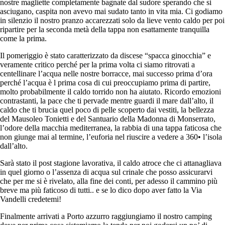
nostre magliette completamente bagnate dal sudore sperando che si
asciugano, caspita non avevo mai sudato tanto in vita mia. Ci godiamo
in silenzio il nostro pranzo accarezzati solo da lieve vento caldo per poi
ripartire per la seconda metà della tappa non esattamente tranquilla
come la prima.
Il pomeriggio è stato caratterizzato da discese “spacca ginocchia” e
veramente critico perché per la prima volta ci siamo ritrovati a
centellinare l’acqua nelle nostre borracce, mai successo prima d’ora
perché l’acqua è l prima cosa di cui preoccupiamo prima di partire,
molto probabilmente il caldo torrido non ha aiutato. Ricordo emozioni
contrastanti, la pace che ti pervade mentre guardi il mare dall’alto, il
caldo che ti brucia quel poco di pelle scoperto dai vestiti, la bellezza
del Mausoleo Tonietti e del Santuario della Madonna di Monserrato,
l’odore della macchia mediterranea, la rabbia di una tappa faticosa che
non giunge mai al termine, l’euforia nel riuscire a vedere a 360• l’isola
dall’alto.
Sarà stato il post stagione lavorativa, il caldo atroce che ci attanagliava
in quel giorno o l’assenza di acqua sul crinale che posso assicurarvi
che per me si è rivelato, alla fine dei conti, per adesso il cammino più
breve ma più faticoso di tutti.. e se lo dico dopo aver fatto la Via
Vandelli credetemi!
Finalmente arrivati a Porto azzurro raggiungiamo il nostro camping