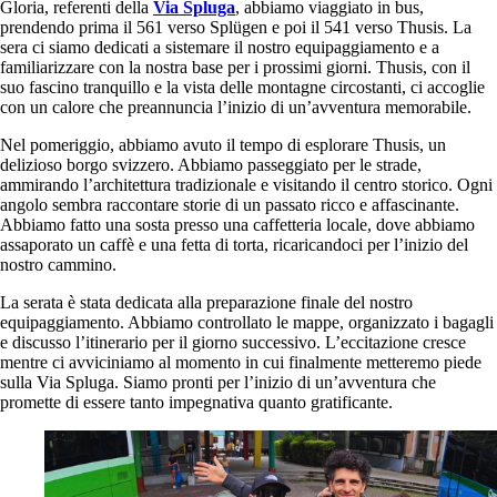
Gloria, referenti della
Via Spluga
, abbiamo viaggiato in bus,
prendendo prima il 561 verso Splügen e poi il 541 verso Thusis. La
sera ci siamo dedicati a sistemare il nostro equipaggiamento e a
familiarizzare con la nostra base per i prossimi giorni. Thusis, con il
suo fascino tranquillo e la vista delle montagne circostanti, ci accoglie
con un calore che preannuncia l’inizio di un’avventura memorabile.
Nel pomeriggio, abbiamo avuto il tempo di esplorare Thusis, un
delizioso borgo svizzero. Abbiamo passeggiato per le strade,
ammirando l’architettura tradizionale e visitando il centro storico. Ogni
angolo sembra raccontare storie di un passato ricco e affascinante.
Abbiamo fatto una sosta presso una caffetteria locale, dove abbiamo
assaporato un caffè e una fetta di torta, ricaricandoci per l’inizio del
nostro cammino.
La serata è stata dedicata alla preparazione finale del nostro
equipaggiamento. Abbiamo controllato le mappe, organizzato i bagagli
e discusso l’itinerario per il giorno successivo. L’eccitazione cresce
mentre ci avviciniamo al momento in cui finalmente metteremo piede
sulla Via Spluga. Siamo pronti per l’inizio di un’avventura che
promette di essere tanto impegnativa quanto gratificante.