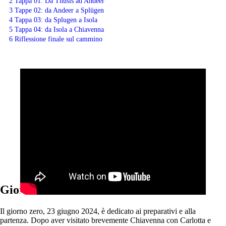
2
Tappa 01: Da Thusis ad Andeer
3
Tappe 02: da Andeer a Splügen
4
Tappa 03: da Splugen a Isola
5
Tappa 04: da Isola a Chiavenna
6
Riflessione finale sul cammino
Giorno 0: Thusis
Il giorno zero, 23 giugno 2024, è dedicato ai preparativi e alla
partenza. Dopo aver visitato brevemente Chiavenna con Carlotta e