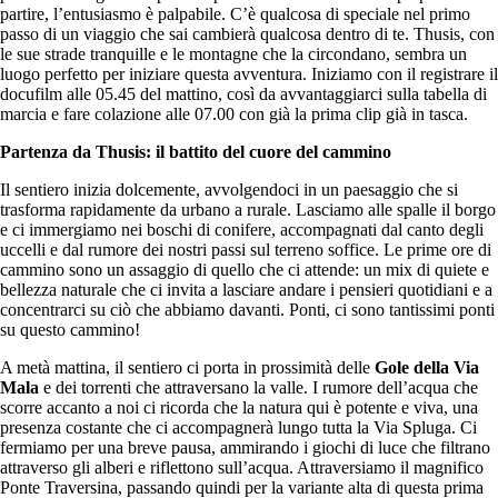
partire, l’entusiasmo è palpabile. C’è qualcosa di speciale nel primo
passo di un viaggio che sai cambierà qualcosa dentro di te. Thusis, con
le sue strade tranquille e le montagne che la circondano, sembra un
luogo perfetto per iniziare questa avventura. Iniziamo con il registrare il
docufilm alle 05.45 del mattino, così da avvantaggiarci sulla tabella di
marcia e fare colazione alle 07.00 con già la prima clip già in tasca.
Partenza da Thusis: il battito del cuore del cammino
Il sentiero inizia dolcemente, avvolgendoci in un paesaggio che si
trasforma rapidamente da urbano a rurale. Lasciamo alle spalle il borgo
e ci immergiamo nei boschi di conifere, accompagnati dal canto degli
uccelli e dal rumore dei nostri passi sul terreno soffice. Le prime ore di
cammino sono un assaggio di quello che ci attende: un mix di quiete e
bellezza naturale che ci invita a lasciare andare i pensieri quotidiani e a
concentrarci su ciò che abbiamo davanti. Ponti, ci sono tantissimi ponti
su questo cammino!
A metà mattina, il sentiero ci porta in prossimità delle
Gole della Via
Mala
e dei torrenti che attraversano la valle. I rumore dell’acqua che
scorre accanto a noi ci ricorda che la natura qui è potente e viva, una
presenza costante che ci accompagnerà lungo tutta la Via Spluga. Ci
fermiamo per una breve pausa, ammirando i giochi di luce che filtrano
attraverso gli alberi e riflettono sull’acqua. Attraversiamo il magnifico
Ponte Traversina, passando quindi per la variante alta di questa prima