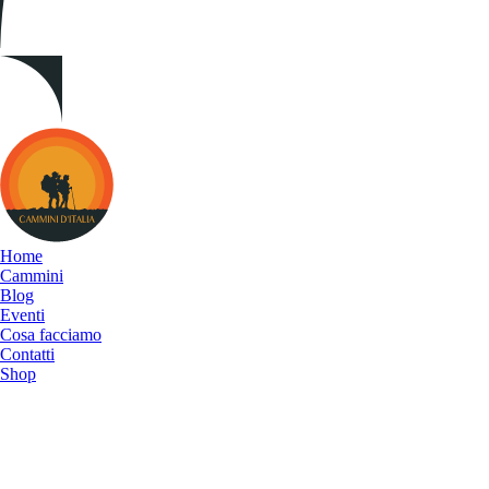
Cammini
d&#039;Italia
Home
Cammini
Blog
Eventi
Cosa facciamo
Contatti
Shop