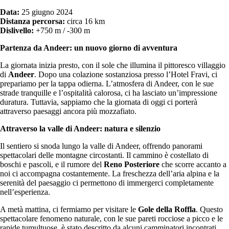
Data:
25 giugno 2024
Distanza percorsa:
circa 16 km
Dislivello:
+750 m / -300 m
Partenza da Andeer: un nuovo giorno di avventura
La giornata inizia presto, con il sole che illumina il pittoresco villaggio
di
Andeer
. Dopo una colazione sostanziosa presso l’Hotel Fravi, ci
prepariamo per la tappa odierna. L’atmosfera di Andeer, con le sue
strade tranquille e l’ospitalità calorosa, ci ha lasciato un’impressione
duratura. Tuttavia, sappiamo che la giornata di oggi ci porterà
attraverso paesaggi ancora più mozzafiato.
Attraverso la valle di Andeer: natura e silenzio
Il sentiero si snoda lungo la valle di Andeer, offrendo panorami
spettacolari delle montagne circostanti. Il cammino è costellato di
boschi e pascoli, e il rumore del
Reno Posteriore
che scorre accanto a
noi ci accompagna costantemente. La freschezza dell’aria alpina e la
serenità del paesaggio ci permettono di immergerci completamente
nell’esperienza.
A metà mattina, ci fermiamo per visitare le
Gole della Roffla
. Questo
spettacolare fenomeno naturale, con le sue pareti rocciose a picco e le
rapide tumultuose, è stato descritto da alcuni camminatori incontrati