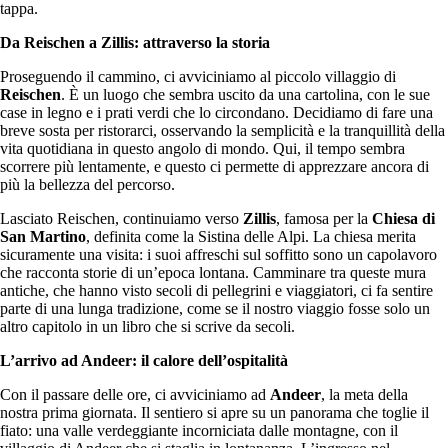
tappa.
Da Reischen a Zillis: attraverso la storia
Proseguendo il cammino, ci avviciniamo al piccolo villaggio di
Reischen
. È un luogo che sembra uscito da una cartolina, con le sue
case in legno e i prati verdi che lo circondano. Decidiamo di fare una
breve sosta per ristorarci, osservando la semplicità e la tranquillità della
vita quotidiana in questo angolo di mondo. Qui, il tempo sembra
scorrere più lentamente, e questo ci permette di apprezzare ancora di
più la bellezza del percorso.
Lasciato Reischen, continuiamo verso
Zillis
, famosa per la
Chiesa di
San Martino
, definita come la Sistina delle Alpi. La chiesa merita
sicuramente una visita: i suoi affreschi sul soffitto sono un capolavoro
che racconta storie di un’epoca lontana. Camminare tra queste mura
antiche, che hanno visto secoli di pellegrini e viaggiatori, ci fa sentire
parte di una lunga tradizione, come se il nostro viaggio fosse solo un
altro capitolo in un libro che si scrive da secoli.
L’arrivo ad Andeer: il calore dell’ospitalità
Con il passare delle ore, ci avviciniamo ad
Andeer
, la meta della
nostra prima giornata. Il sentiero si apre su un panorama che toglie il
fiato: una valle verdeggiante incorniciata dalle montagne, con il