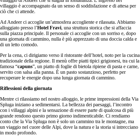
villaggio di Andeer che si staglia in lontananza. L’ingresso nel
villaggio è accompagnato da un senso di soddisfazione e di attesa per
ciò che ci attende.
Ad Andeer ci accoglie un’atmosfera accogliente e rilassata. Abbiamo
alloggiato presso l’
Hotel Fravi
, una struttura storica che si affaccia
sulla piazza principale. Il personale ci accoglie con un sorriso e, dopo
una giornata di cammino, nulla è più apprezzato di una doccia calda e
di un letto comodo.
Per la cena, ci dirigiamo verso il ristorante dell’hotel, noto per la cucina
tradizionale della regione. Il menù offre piatti tipici grigionesi, tra cui la
famosa “
capuns
”, un piatto di foglie di bietola ripiene di pasta e carne,
servito con salsa alla panna. È un pasto sostanzioso, perfetto per
recuperare le energie dopo una lunga giornata di cammino.
Riflessioni della giornata
Mentre ci rilassiamo nel nostro alloggio, le prime impressioni della Via
Spluga iniziano a sedimentarsi. La bellezza dei paesaggi, l’incontro
con i villaggi alpini e la sensazione di essere parte di qualcosa di più
grande rendono questo primo giorno indimenticabile. Ci rendiamo
conto che la Via Spluga non è solo un cammino tra le montagne, ma
un viaggio nel cuore delle Alpi, dove la natura e la storia si intrecciano
in modo profondo.