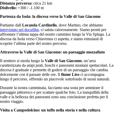
Distanza percorsa:
circa 21 km
Dislivello:
+300 / -1.100 m
Partenza da Isola: la discesa verso la Valle di San Giacomo
Partiamo dall
Locanda Cardinello
, dove Martino, che abbiamo
intervistato nel docufilm
, ci saluta calorosamente. Siamo pronti per
affrontare l’ultima tappa del nostro cammino lungo la Via Spluga. La
discesa da Isola verso Chiavenna ci aspetta, e siamo entusiasti di
scoprire l’ultima parte del nostro percorso.
Attraverso la Valle di San Giacomo: un paesaggio mozzafiato
Il sentiero si snoda lungo la
Valle di San Giacomo
, un’area
caratterizzata da ampi prati, boschi e panorami montani spettacolari. La
discesa è graduale e permette di godere di un paesaggio che cambia
dolcemente con il passare delle ore. Il
fiume Liro
ci accompagna
lungo il percorso, offrendo un piacevole sottofondo di suoni naturali.
Durante la nostra camminata, facciamo una sosta per ammirare il
paesaggio pittoresco e per scattare qualche foto. La tranquillità della
valle e la bellezza dei panorami sono una conclusione perfetta per il
nostro viaggio.
Visita a Campodolcino: un tuffo nella storia e nella cultura