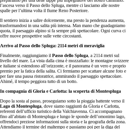
prepariamo per una delle tappe più impegnative del nostro cammino:
l’ascesa verso il Passo dello Spluga, mentre ci lasciamo alle nostre
spalle per l’ultima volta il fiume Reno Posteriore.
Il sentiero inizia a salire dolcemente, ma presto la pendenza aumenta,
trasformandosi in una salita più intensa. Man mano che guadagniamo
quota, il paesaggio alpino si fa sempre più spettacolare. Ogni curva ci
offre nuove prospettive sulle vette circostanti.
Arrivo al Passo dello Spluga: 2114 metri di meraviglia
Finalmente, raggiungiamo il
Passo dello Spluga
, a 2114 metri sul
livello del mare. La vista dalla cima è mozzafiato: le montagne svizzere
e italiane si estendono all’orizzonte, e il panorama è un vero e proprio
premio per la fatica della salita. Ci fermiamo per scattare alcune foto e
per fare una pausa ristoratrice, ammirando il paesaggio spettacolare.
Ahimé, il tempo peggiora tutto di un botto.
In compagnia di Gloria e Carlotta: la scoperta di Montespluga
Dopo la sosta al passo, proseguiamo sotto la pioggia battente verso il
Lago di Montespluga
, dove siamo raggiunti da Gloria e Carlotta,
referenti dell’ufficio turistico della Valchiavenna. Ci accompagnano
fino all’abitato di Montespluga e lungo le sponde dell’omonimo lago,
offrendoci preziose informazioni sulla storia e la geografia della zona.
Attendiamo il termine del maltempo e passiamo poi per la diga del