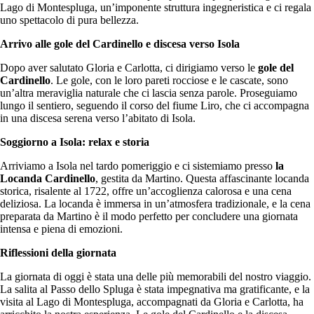
Lago di Montespluga, un’imponente struttura ingegneristica e ci regala
uno spettacolo di pura bellezza.
Arrivo alle gole del Cardinello e discesa verso Isola
Dopo aver salutato Gloria e Carlotta, ci dirigiamo verso le
gole del
Cardinello
. Le gole, con le loro pareti rocciose e le cascate, sono
un’altra meraviglia naturale che ci lascia senza parole. Proseguiamo
lungo il sentiero, seguendo il corso del fiume Liro, che ci accompagna
in una discesa serena verso l’abitato di Isola.
Soggiorno a Isola: relax e storia
Arriviamo a Isola nel tardo pomeriggio e ci sistemiamo presso
la
Locanda Cardinello
, gestita da Martino. Questa affascinante locanda
storica, risalente al 1722, offre un’accoglienza calorosa e una cena
deliziosa. La locanda è immersa in un’atmosfera tradizionale, e la cena
preparata da Martino è il modo perfetto per concludere una giornata
intensa e piena di emozioni.
Riflessioni della giornata
La giornata di oggi è stata una delle più memorabili del nostro viaggio.
La salita al Passo dello Spluga è stata impegnativa ma gratificante, e la
visita al Lago di Montespluga, accompagnati da Gloria e Carlotta, ha