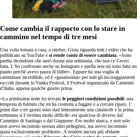
Come cambia il rapporto con lo stare in
cammino nel tempo di tre mesi
Una volta tornata a casa, a ottobre, Gioia riguarda tutti i video che ha
pubblicato su YouTube e
si rende conto di essere cambiata
. «Sono
partita dicendomi che sarei durata una settimana, che non ce l’avrei
fatta. L’ho confessato anche su Instagram e quella sera mi sono fatta un
pianto perché avevo paura di fallire». Eppure ha una voglia di
camminare incredibile, ed è «gasatissima» per tutti gli incoraggiamenti
raccolti durante lo Yunka Festival, il Festival organizzato da Cammini
d’Italia, appena qualche giorno prima.
«La primissima notte ho trovato
le
peggiori
condizioni possibili
: una
tempesta di fulmini che mi ha costretta a fuggire e a cercare riparo. I
primi due o tre giorni sono stati letteralmente una catastrofe e la prima
settimana si è rivelata molto difficile: era qualcosa di diverso dal
Cammino di Santiago o dal Giappone. Ero molto stanca, e non solo
non avevo incontrato nessun altro pellegrino, ma avevo incontrato
quasi esclusivamente problemi». A rendere ancora più sfidante