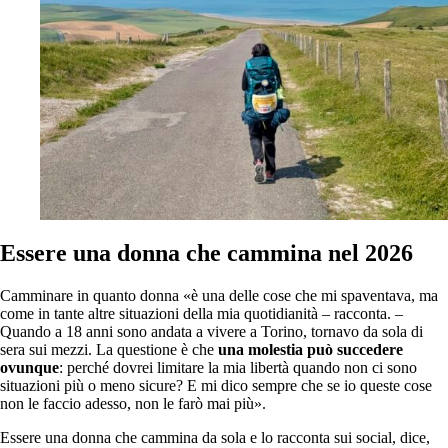
Essere una donna che cammina nel 202
6
Camminare in quanto donna «è una delle cose che mi spaventava, ma
come in tante altre situazioni della mia quotidianità – racconta. –
Quando a 18 anni sono andata a vivere a Torino, tornavo da sola di
sera sui mezzi. La questione è che
una molestia può succedere
ovunque
: perché dovrei limitare la mia libertà quando non ci sono
situazioni più o meno sicure? E mi dico sempre che se io queste cose
non le faccio adesso, non le farò mai più».
Essere una donna che cammina da sola e lo racconta sui social, dice,