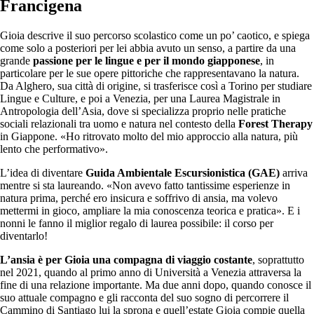
Francigena
Gioia descrive il suo percorso scolastico come un po’ caotico, e spiega
come solo a posteriori per lei abbia avuto un senso, a partire da una
grande
passione per le lingue e per il mondo giapponese
, in
particolare per le sue opere pittoriche che rappresentavano la natura.
Da Alghero, sua città di origine, si trasferisce così a Torino per studiare
Lingue e Culture, e poi a Venezia, per una Laurea Magistrale in
Antropologia dell’Asia, dove si specializza proprio nelle pratiche
sociali relazionali tra uomo e natura nel contesto della
Forest Therapy
in Giappone. «Ho ritrovato molto del mio approccio alla natura, più
lento che performativo».
L’idea di diventare
Guida Ambientale Escursionistica (GAE)
arriva
mentre si sta laureando. «Non avevo fatto tantissime esperienze in
natura prima, perché ero insicura e soffrivo di ansia, ma volevo
mettermi in gioco, ampliare la mia conoscenza teorica e pratica». E i
nonni le fanno il miglior regalo di laurea possibile: il corso per
diventarlo!
L’ansia è per Gioia una compagna di viaggio costante
, soprattutto
nel 2021, quando al primo anno di Università a Venezia attraversa la
fine di una relazione importante. Ma due anni dopo, quando conosce il
suo attuale compagno e gli racconta del suo sogno di percorrere il
Cammino di Santiago lui la sprona e quell’estate Gioia compie quella