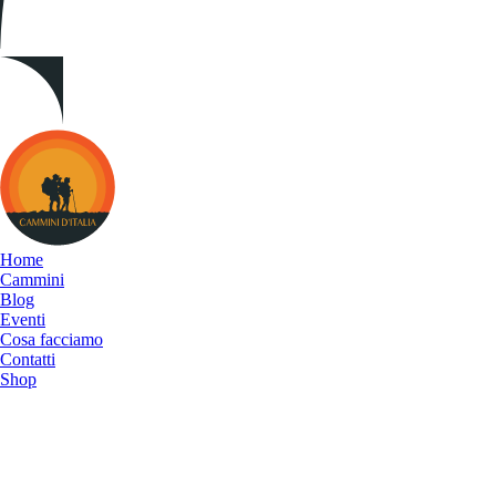
Cammini
d&#039;Italia
Home
Cammini
Blog
Eventi
Cosa facciamo
Contatti
Shop