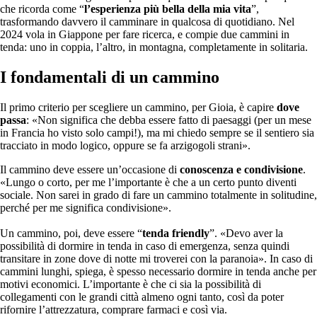
che ricorda come “
l’esperienza più bella della mia vita
”,
trasformando davvero il camminare in qualcosa di quotidiano. Nel
2024 vola in Giappone per fare ricerca, e compie due cammini in
tenda: uno in coppia, l’altro, in montagna, completamente in solitaria.
I fondamentali di un cammino
Il primo criterio per scegliere un cammino, per Gioia, è capire
dove
passa
: «Non significa che debba essere fatto di paesaggi (per un mese
in Francia ho visto solo campi!), ma mi chiedo sempre se il sentiero sia
tracciato in modo logico, oppure se fa arzigogoli strani».
Il cammino deve essere un’occasione di
conoscenza e condivisione
.
«Lungo o corto, per me l’importante è che a un certo punto diventi
sociale. Non sarei in grado di fare un cammino totalmente in solitudine,
perché per me significa condivisione».
Un cammino, poi, deve essere “
tenda friendly
”. «Devo aver la
possibilità di dormire in tenda in caso di emergenza, senza quindi
transitare in zone dove di notte mi troverei con la paranoia». In caso di
cammini lunghi, spiega, è spesso necessario dormire in tenda anche per
motivi economici. L’importante è che ci sia la possibilità di
collegamenti con le grandi città almeno ogni tanto, così da poter
rifornire l’attrezzatura, comprare farmaci e così via.