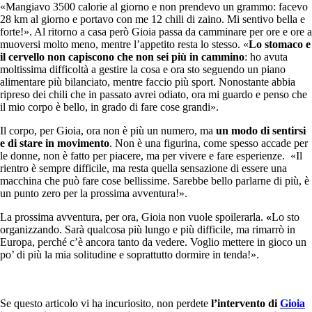
«Mangiavo 3500 calorie al giorno e non prendevo un grammo: facevo
28 km al giorno e portavo con me 12 chili di zaino. Mi sentivo bella e
forte!». Al ritorno a casa però Gioia passa da camminare per ore e ore a
muoversi molto meno, mentre l’appetito resta lo stesso. «
Lo stomaco e
il cervello non capiscono che non sei più in cammino
: ho avuta
moltissima difficoltà a gestire la cosa e ora sto seguendo un piano
alimentare più bilanciato, mentre faccio più sport. Nonostante abbia
ripreso dei chili che in passato avrei odiato, ora mi guardo e penso che
il mio corpo è bello, in grado di fare cose grandi».
Il corpo, per Gioia, ora non è più un numero, ma
un modo di sentirsi
e di stare in movimento
. Non è una figurina, come spesso accade per
le donne, non è fatto per piacere, ma per vivere e fare esperienze. «Il
rientro è sempre difficile, ma resta quella sensazione di essere una
macchina che può fare cose bellissime. Sarebbe bello parlarne di più, è
un punto zero per la prossima avventura!».
La prossima avventura, per ora, Gioia non vuole spoilerarla.
«
Lo sto
organizzando. Sarà qualcosa più lungo e più difficile, ma rimarrò in
Europa, perché c’è ancora tanto da vedere. Voglio mettere in gioco un
po’ di più la mia solitudine e soprattutto dormire in tenda!».
Se questo articolo vi ha incuriosito, non perdete
l’intervento di
Gioia