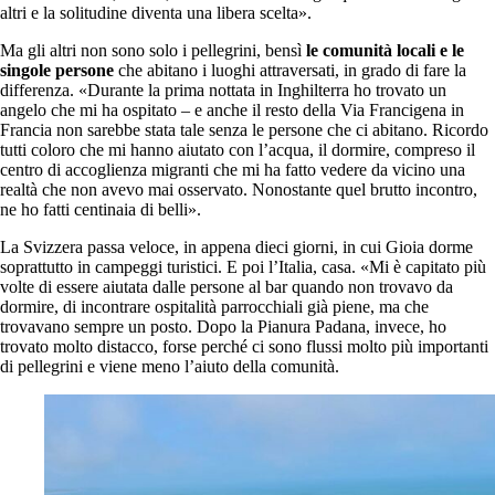
altri e la solitudine diventa una libera scelta».
Ma gli altri non sono solo i pellegrini, bensì
le comunità locali e le
singole persone
che abitano i luoghi attraversati, in grado di fare la
differenza. «Durante la prima nottata in Inghilterra ho trovato un
angelo che mi ha ospitato – e anche il resto della Via Francigena in
Francia non sarebbe stata tale senza le persone che ci abitano. Ricordo
tutti coloro che mi hanno aiutato con l’acqua, il dormire, compreso il
centro di accoglienza migranti che mi ha fatto vedere da vicino una
realtà che non avevo mai osservato. Nonostante quel brutto incontro,
ne ho fatti centinaia di belli».
La Svizzera passa veloce, in appena dieci giorni, in cui Gioia dorme
soprattutto in campeggi turistici. E poi l’Italia, casa. «Mi è capitato più
volte di essere aiutata dalle persone al bar quando non trovavo da
dormire, di incontrare ospitalità parrocchiali già piene, ma che
trovavano sempre un posto. Dopo la Pianura Padana, invece, ho
trovato molto distacco, forse perché ci sono flussi molto più importanti
di pellegrini e viene meno l’aiuto della comunità.