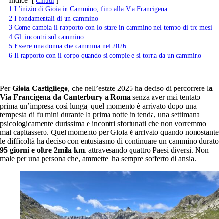
Indice
Chiudi
1
L’inizio di Gioia in Cammino, fino alla Via Francigena
2
I fondamentali di un cammino
3
Come cambia il rapporto con lo stare in cammino nel tempo di tre mesi
4
Gli incontri sul cammino
5
Essere una donna che cammina nel 2026
6
Il rapporto con il corpo quando si compie e si torna da un cammino
Per
Gioia Castigliego
, che nell’estate 2025 ha deciso di percorrere l
a
Via Francigena da Canterbury a Roma
senza aver mai tentato
prima un’impresa così lunga, quel momento è arrivato dopo una
tempesta di fulmini durante la prima notte in tenda, una settimana
psicologicamente durissima e incontri sfortunati che non vorremmo
mai capitassero. Quel momento per Gioia è arrivato quando nonostante
le difficoltà ha deciso con entusiasmo di continuare un cammino durato
95 giorni e oltre 2mila km
, attravesando quattro Paesi diversi. Non
male per una persona che, ammette, ha sempre sofferto di ansia.