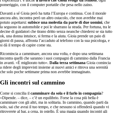
l’esperienza c’è anche
il lavoro che Gioia svolge da remoto
, ogni
pomeriggio, con il computer portatile che pesa nello zaino.
Davanti a sé Gioia però ha tutta l’Europa e continua. Con il morale
ancora alto, incontra però un altro ostacolo, che non avrebbe mai
potuto aspettarsi:
subisce una molestia da parte di due uomini
, che
la seguono in automobile e poi le sbarrano la strada. Per fortuna, tra le
decine di guidatori che tirano dritto senza neanche chiedersi se sia tutto
ok, una donna intuisce, si ferma e la aiuta. Gioia prende un paio di
giorni di pausa, affronta l’accaduto al telefono con la sua psicologa, e
si dà il tempo di capire come sta.
Ricomincia a camminare, ancora una volta, e dopo una settimana
incontra quelli che saranno i suoi compagni di cammino dalla Francia
in avanti. «È migliorato tutto».
Dalla terza settimana
Gioia comincia
a ridere degli imprevisti insieme ai nuovi amici e ritrova una serenità
che solo poche settimane prima non avrebbe immaginato.
Gli incontri sul cammino
Come si concilia il
camminare da sola e il farlo in compagnia
?
«Dipende. – dice, – c’è un equilibrio. Forse la cosa più bella è
camminare con gli altri, ma in solitaria. In cammino, quando parti da
solo, sai che avrai il tuo tempo, e che nessuno si offenderà quando vi
ritroverete al bar, a cena, in ostello. È una magia quando incontri gli