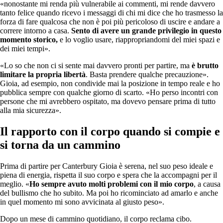
«nonostante mi renda più vulnerabile ai commenti, mi rende davvero
tanto felice quando ricevo i messaggi di chi mi dice che ho trasmesso la
forza di fare qualcosa che non è poi più pericoloso di uscire e andare a
correre intorno a casa.
Sento di avere un grande privilegio in questo
momento storico,
e lo voglio usare, riappropriandomi del miei spazi e
dei miei tempi».
«Lo so che non ci si sente mai davvero pronti per partire, ma
è brutto
limitare la propria libertà
. Basta prendere qualche precauzione».
Gioia, ad esempio, non condivide mai la posizione in tempo reale e ho
pubblica sempre con qualche giorno di scarto. «Ho perso incontri con
persone che mi avrebbero ospitato, ma dovevo pensare prima di tutto
alla mia sicurezza».
Il rapporto con il corpo quando si compie e
si torna da un cammino
Prima di partire per Canterbury Gioia è serena, nel suo peso ideale e
piena di energia, rispetta il suo corpo e spera che la accompagni per il
meglio. «
Ho sempre avuto molti problemi con il mio corpo
, a causa
del bullismo che ho subito. Ma poi ho ricominciato ad amarlo e anche
in quel momento mi sono avvicinata al giusto peso».
Dopo un mese di cammino quotidiano, il corpo reclama cibo.